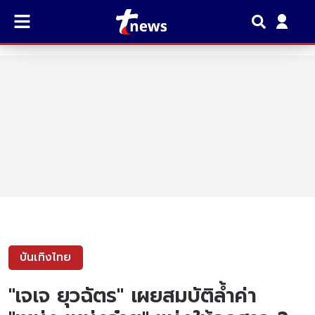
บันเทิงไทย
"เจเจ ยุวฉัตร" เผยสมบัติล้ำค่า