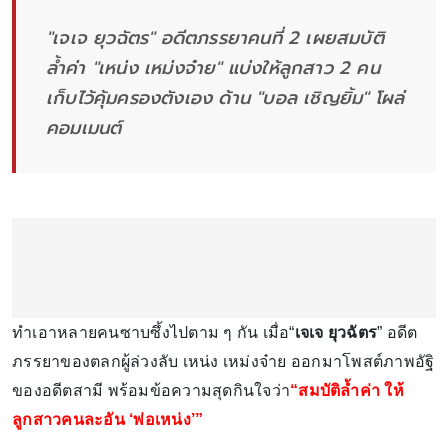
"เจเจ ยุวฉัตร" อดีตภรรยาคนที่ 2 เผยสมบัติ
ล้ำค่า "เหน่ง เหม่งจ๋าย" แบ่งให้ลูกสาว 2 คน
เก็บไว้คุ้มครองตังเอง ด้าน "บอล เชิญยิ้ม" โผล่
คอมเมนต์
ทำเอาหลายคนซาบซึ้งไปตาม ๆ กัน เมื่อ“
เจเจ ยุวฉัตร
” อดีต
ภรรยาของตลกผู้ล่วงลับ เหน่ง เหม่งจ๋าย ออกมาโพสต์ภาพอัฐิ
ของอดีตสามี พร้อมข้อความสุดกินใจว่า
“สมบัติล้ำค่า ให้
ลูกสาวคนละอัน ‘พ่อเหน่ง’”