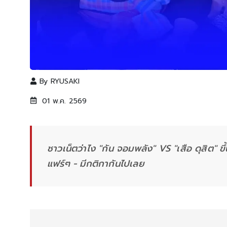
By
RYUSAKI
01 พ.ค. 2569
ชาวเน็ตว่าไง "กัน จอมพลัง" VS "เสือ ดุสิต" ข
แฟร์ๆ - มีกติกากันไปเลย