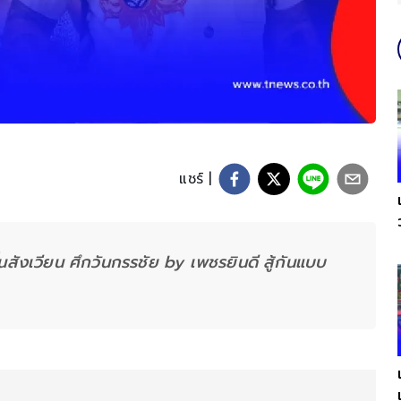
แชร์ |
ึ้นสังเวียน ศึกวันกรรชัย by เพชรยินดี สู้กันแบบ