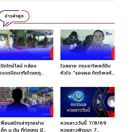
ข่าวล่าสุด
เปิดไทม์ไลน์ กล้อง
ใจสลาย ภรรยาโพสต์บีบ
วงจรปิดนาทีเกิดเหตุ
หัวใจ "รองผอ.กิตติพงศ์"
โรงเรียนเทพศิรินทร์ นนฯ
จากไปกะทันหัน
เพื่อนสนิทเล่าทุกอย่าง
หวยลาววันนี้ 7/8/69
เด็ก ม.ต้น ที่ก่อเหตุ มี
หวยลาวพัฒนา 7