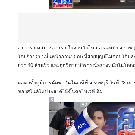
จากกรณีคลิปเหตุการณ์ในงานวันไหล อ.จอมบึง จ.ราชบุรี ที่
โดยอ้างว่า “เห็นหน้ากวน” ขณะที่ฝ่ายบุญมีไม่ตอบโต้แล
กว่า 40 ล้านวิว และถูกวิพากษ์วิจารณ์อย่างหนักในโล
ต่อมาทั้งคู่มีการนัดชกกันในเวทีที่ จ.ราชบุรี วันที่ 2
ของสไนล์ไม่ประสงค์ให้ขึ้นชกในเวทีเดิม
X