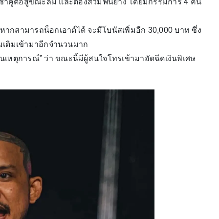
ซ้ำคู่ต่อสู้ขณะล้ม และต้องสวมฟันยาง โดยมีกรรมการ 4 คน
ากสามารถน็อกเอาต์ได้ จะมีโบนัสเพิ่มอีก 30,000 บาท ซึ่ง
มเติมเข้ามาอีกจำนวนมาก
นเหตุการณ์” ว่า ขณะนี้มีผู้สนใจโทรเข้ามาอัดฉีดเงินพิเศษ