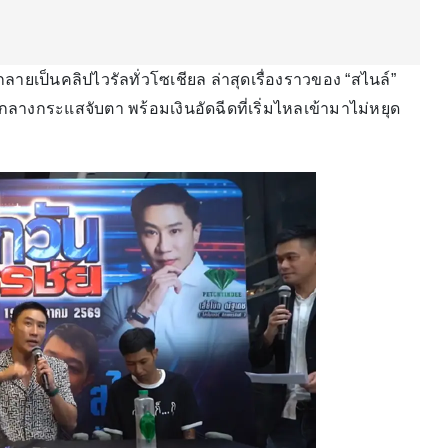
ายเป็นคลิปไวรัลทั่วโซเชียล ล่าสุดเรื่องราวของ “สไนล์”
กลางกระแสจับตา พร้อมเงินอัดฉีดที่เริ่มไหลเข้ามาไม่หยุด