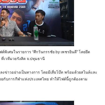
ัดไฟต์พิเศษในรายการ “ศึกวันกรรชัย by เพชรยินดี” โดยยึด
ที่เวทีมวยรังสิต จ.ปทุมธานี
ารแถลงข่าวอย่างเป็นทางการ โดยมีเสี่ยโบ๊ท พร้อมด้วยสไนล์และ
นักมวยกับการกีฬาแห่งประเทศไทย ทำให้ไฟต์นี้ถูกต้องตาม