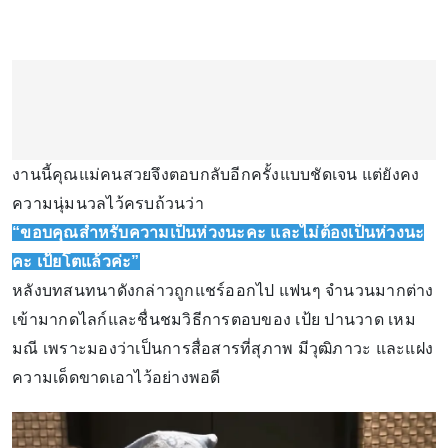
งานนี้คุณแม่คนสวยจึงตอบกลับอีกครั้งแบบชัดเจน แต่ยังคง
ความนุ่มนวลไว้ครบถ้วนว่า
“ขอบคุณสำหรับความเป็นห่วงนะคะ และไม่ต้องเป็นห่วงนะ
คะ เป้ยโตแล้วค่ะ”
หลังบทสนทนาดังกล่าวถูกแชร์ออกไป แฟนๆ จำนวนมากต่าง
เข้ามากดไลก์และชื่นชมวิธีการตอบของ เป้ย ปานวาด เหม
มณี เพราะมองว่าเป็นการสื่อสารที่สุภาพ มีวุฒิภาวะ และแฝง
ความเด็ดขาดเอาไว้อย่างพอดี