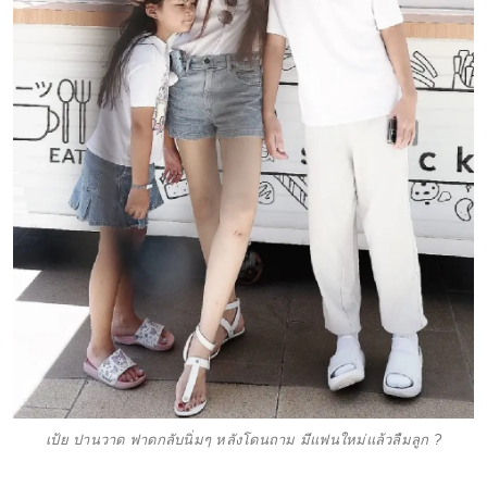
เป้ย ปานวาด ฟาดกลับนิ่มๆ หลังโดนถาม มีแฟนใหม่แล้วลืมลูก ?