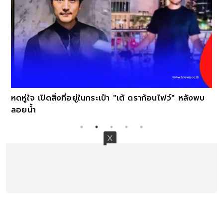
ิ่งที่อยู่ในกระเป๋า "เต้ ดราก้อนไฟว์" หลังพบ