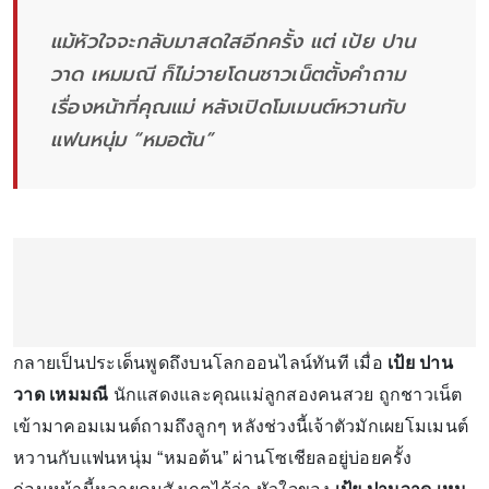
แม้หัวใจจะกลับมาสดใสอีกครั้ง แต่ เป้ย ปาน
วาด เหมมณี ก็ไม่วายโดนชาวเน็ตตั้งคำถาม
เรื่องหน้าที่คุณแม่ หลังเปิดโมเมนต์หวานกับ
แฟนหนุ่ม “หมอต้น”
กลายเป็นประเด็นพูดถึงบนโลกออนไลน์ทันที เมื่อ
เป้ย ปาน
วาด เหมมณี
นักแสดงและคุณแม่ลูกสองคนสวย ถูกชาวเน็ต
เข้ามาคอมเมนต์ถามถึงลูกๆ หลังช่วงนี้เจ้าตัวมักเผยโมเมนต์
หวานกับแฟนหนุ่ม “หมอต้น” ผ่านโซเชียลอยู่บ่อยครั้ง