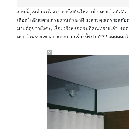
งานนี้ดูเหมือนเรื่องราวจะไปกันใหญ่ เมื่อ มายด์ ลภัสลั
เดือดในอินสตาแกรมส่วนตัว อาทิ สงสารคุณทรายสก๊อต ใครก
มายด์ดูข่าวยังคะ, เรื่องจริงหรอครับที่คุณทรายเล่า, ร
มายด์ เพราะเขาอยากจะบอกเรื่องนี้รึป่าว??? แต่ติดต่อไม
X