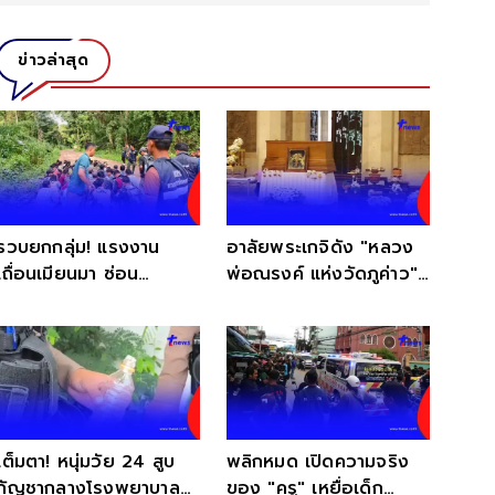
ข่าวล่าสุด
รวบยกกลุ่ม! แรงงาน
อาลัยพระเกจิดัง "หลวง
เถื่อนเมียนมา ซ่อน
พ่อณรงค์ แห่งวัดภูค่าว"
ตัวกลางป่าเกริงกระเวีย
ละสังขารอย่างสงบ
เต็มตา! หนุ่มวัย 24 สูบ
พลิกหมด เปิดความจริง
กัญชากลางโรงพยาบาล
ของ "ครู" เหยื่อเด็ก