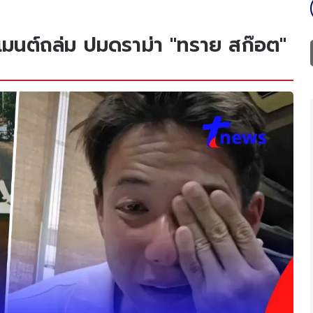
เมนต์ถล่ม ปมดราม่า "ทราย สก๊อต"