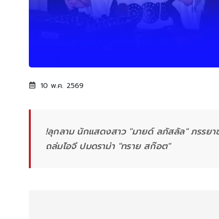
10 พ.ค. 2569
!ลุกลาม นักแสดงสาว "มายด์ ลภัสลัล" ภรรยา
ถล่มไอจี ปมดราม่า "ทราย สก๊อต"