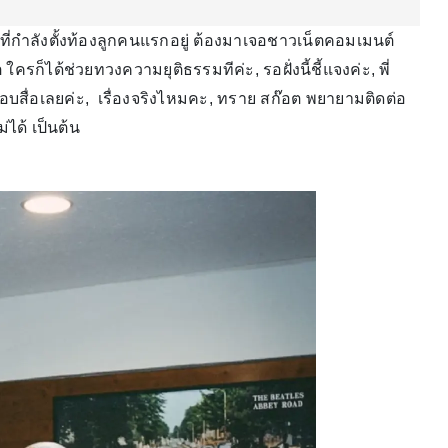
ล ที่กำลังตั้งท้องลูกคนแรกอยู่ ต้องมาเจอชาวเน็ตคอมเมนต์
็ได้ช่วยทวงความยุติธรรมทีค่ะ, รอฝั่งนี้ชี้แจงค่ะ, พี่
อตอบสื่อเลยค่ะ, เรื่องจริงไหมคะ, ทราย สก๊อต พยายามติดต่อ
่ได้ เป็นต้น