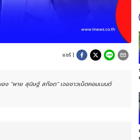
แชร์ |
ของ "พาย สุนิษฐ์ สก๊อต" เจอชาวเน็ตคอมเมนต์