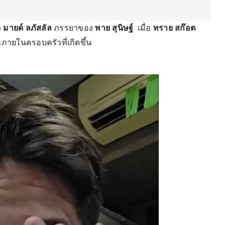
ว
มายด์ ลภัสลัล
ภรรยาของ
พาย สุนิษฐ์
เมื่อ
ทราย สก๊อต
ายในครอบครัวที่เกิดขึ้น