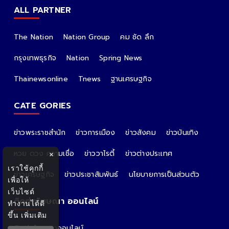
ALL PARTNER
The Nation
Nation Group
คม ชัด ลึก
กรุงเทพธุรกิจ
Nation
Spring News
Thainewsonline
Tnews
ฐานเศรษฐกิจ
CATE GORIES
ข่าวพระราชสำนัก
ข่าวการเมือง
ข่าวสังคม
ข่าวบันเทิง
หวย ดวง ความเชื่อ
ข่าววาไรตี้
ข่าวต่างประเทศ
×
เราใช้คุกกี้
ข่าวเศรษฐกิจ
ข่าวประชาสัมพันธ์
นโยบายการเป็นส่วนตัว
เพื่อให้
เว็บไซต์
ติดต่อโฆษณา ออนไลน์
ทำงานได้ดี
ขึ้น
เพิ่มเติม
ติดต่อโฆษณาออนไลน์