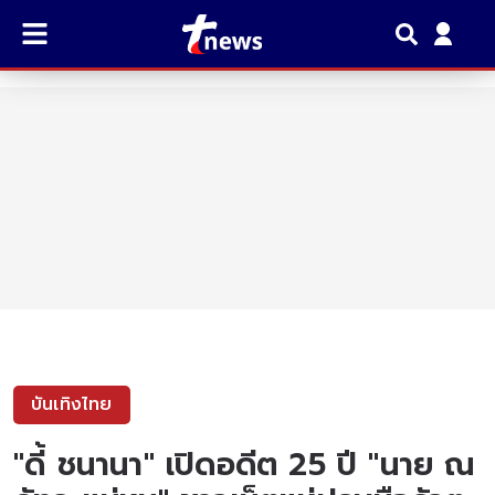
บันเทิงไทย
"ดี้ ชนานา" เปิดอดีต 25 ปี "นาย ณ