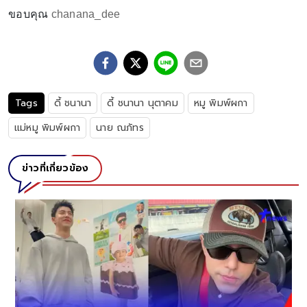
ขอบคุณ
chanana_dee
Tags
ดี้ ชนานา
ดี้ ชนานา นุตาคม
หมู พิมพ์ผกา
แม่หมู พิมพ์ผกา
นาย ณภัทร
ข่าวที่เกี่ยวข้อง