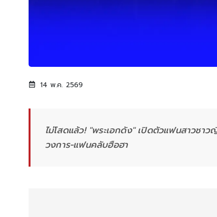
14 พ.ค. 2569
ไม่โสดแล้ว! "พระเอกดัง" เปิดตัวแฟนสาวชาวญี่ป
วงการ-แฟนคลับฮือฮา