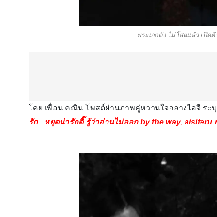
พระเอกดัง ไม่โสดแล้ว เปิดต
โดย เพื่อน คณิน โพสต์ผ่านภาพคู่หวานใจกลางไอจี ระบุ
รัก ..หยุดน่ารักดิ๊ รู้ว่าอ่านไม่ออก by the way, aisiteru