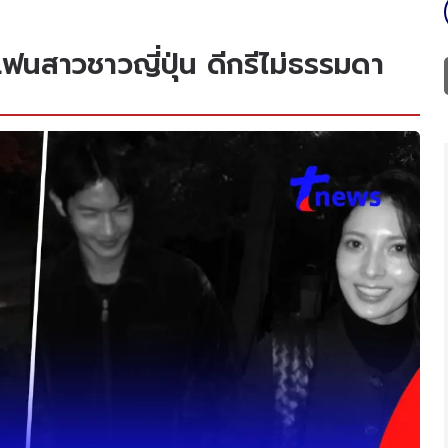
แฟนสาวชาวญี่ปุ่น ดีกรีไม่ธรรมดา