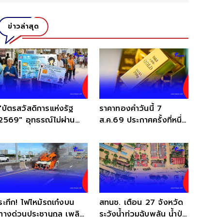
ข่าวล่าสุด
"บัตรสวัสดิการแห่งรัฐ
ราคาทองคำวันนี้ 7
2569" อุทธรณ์ไม่ผ่าน
ส.ค.69 ประกาศครั้งที่หนึ่ง
ต้องทำอย่างไรต่อ?
นักลงทุนนั่งไม่ติด
ระทึก! ไฟไหม้รถเก๋งบน
สทนช. เตือน 27 จังหวัด
ทางด่วนประชานุกูล เพลิง
ระวังน้ำท่วมฉับพลัน น้ำป่า