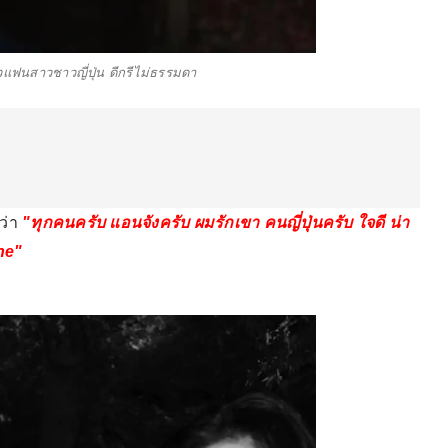
ัวแฟนสาวชาวญี่ปุ่น ดีกรีไม่ธรรมดา
ว่า
"ทุกคนครับ แอนจังครับ ผมรักเขา คนญี่ปุ่นครับ ใจดี น่า
 ne"