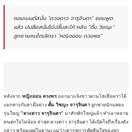
คอมเมนต์สนั่น "ดวงดาว จารุจินดา" ยอมพูด
แล้ว ปมลือสนั่นไม่ปลื้มสะใภ้ หลัง "ตั้ม วิชญะ"
ลูกชายคนโตเลิกรา "หญิงออน ดวงพร"
หลังจาก
หญิงออน ดวงพร
ออกมาแจ้งข่าวผ่านโซเชียลว่าได้
แยกทางกับสามีอย่าง
ตั้ม วิชญะ จารุจินดา
ลูกชายนักแสดง
รุ่นใหญ่
"ดวงดาว จารุจินดา"
มาสักพักใหญ่แล้ว ทำเอาหลาย
คนตกใจไม่น้อย ล่าสุด ดวงดาว จารุจินดา ได้เปิดใจถึงเรื่องดัง
กล่าว พร้อมเผยในฐานะแม่ว่าเคารพการตัดสินใจของลูก