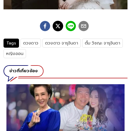
Tags
ดวงดาว
ดวงดาว จารุจินดา
ตั้ม วิชญะ จารุจินดา
หญิงออน
ข่าวที่เกี่ยวข้อง