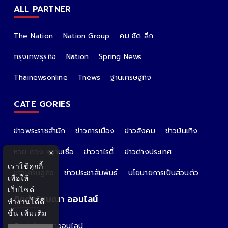
ALL PARTNER
The Nation
Nation Group
คม ชัด ลึก
กรุงเทพธุรกิจ
Nation
Spring News
Thainewsonline
Tnews
ฐานเศรษฐกิจ
CATE GORIES
ข่าวพระราชสำนัก
ข่าวการเมือง
ข่าวสังคม
ข่าวบันเทิง
หวย ดวง ความเชื่อ
ข่าววาไรตี้
ข่าวต่างประเทศ
×
เราใช้คุกกี้
ข่าวเศรษฐกิจ
ข่าวประชาสัมพันธ์
นโยบายการเป็นส่วนตัว
เพื่อให้
เว็บไซต์
ติดต่อโฆษณา ออนไลน์
ทำงานได้ดี
ขึ้น
เพิ่มเติม
ติดต่อโฆษณาออนไลน์