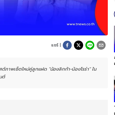
แชร์ |
สต์ภาพเซ็ตใหม่คู่ลูกแฝด "น้องลิกก้า-น้องโรร่า" ใน
นต์