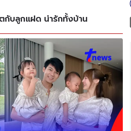
ตกับลูกแฝด น่ารักทั้งบ้าน