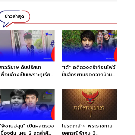
ข่าวล่าสุด
สาววัย19 ดับปริศนา
"เต้" อดีตวงดร้าก้อนไฟว์
เพื่อนอ้างเป็นเพราะทุเรียน
ปั่นจักรยานออกจากบ้าน
แต่แม่ไม่เชื่อ
หายตัวปริศนา
"พี่ชายฮลุน" เปิดผลตรวจ
โปรดเกล้าฯ พระราชทาน
เบื้องต้น เผย 2 จุดสำคัญ
ยศกรณีพิเศษ 3