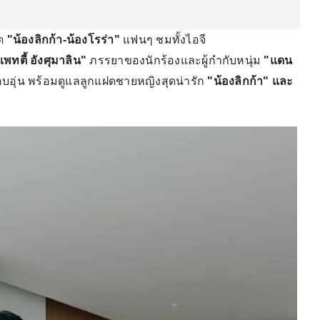
ฝด
"น้องลิกก้า-น้องโรร่า"
แฟนๆ ชมทั้งไอจี
แพทตี้ อังศุมาลิน"
ภรรยาของนักร้องและผู้กำกับหนุ่ม
"แดน
่อบอุ่น พร้อมดูแลลูกแฝดชายหญิงสุดน่ารัก
"น้องลิกก้า" และ