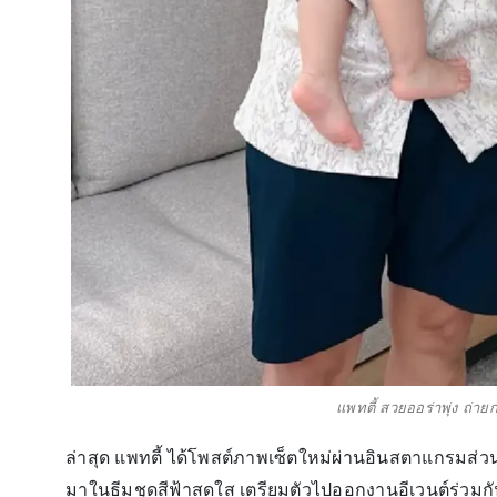
แพทตี้ สวยออร่าพุ่ง ถ่ายก
ล่าสุด แพทตี้ ได้โพสต์ภาพเซ็ตใหม่ผ่านอินสตาแกรมส่ว
มาในธีมชุดสีฟ้าสดใส เตรียมตัวไปออกงานอีเวนต์ร่วม