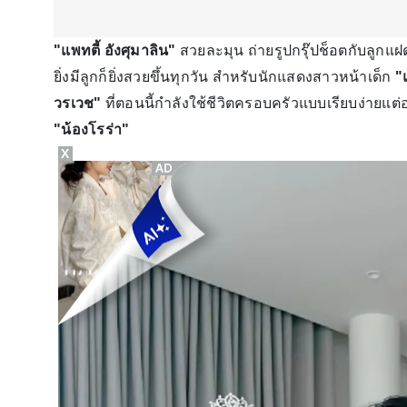
"แพทตี้ อังศุมาลิน"
สวยละมุน ถ่ายรูปกรุ๊ปช็อตกับลูกแ
ยิ่งมีลูกก็ยิ่งสวยขึ้นทุกวัน สำหรับนักแสดงสาวหน้าเด็ก
"
วรเวช"
ที่ตอนนี้กำลังใช้ชีวิตครอบครัวแบบเรียบง่ายแต
"น้องโรร่า"
X