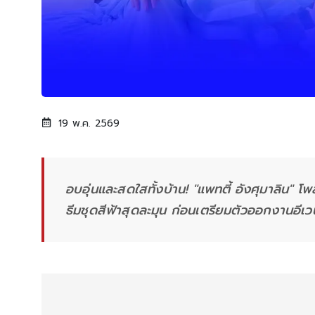
19 พ.ค. 2569
อบอุ่นและสดใสทั้งบ้าน! "แพทตี้ อังศุมาลิน" โพ
ธีมชุดสีฟ้าสุดละมุน ก่อนเตรียมตัวออกงานอีเว