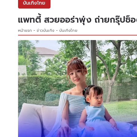
บันเทิงไทย
แพทตี้ สวยออร่าพุ่ง ถ่ายกรุ๊ปช็อ
หน้าแรก
ข่าวบันเทิง
บันเทิงไทย