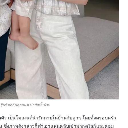
รุ๊ปช็อตกับลูกแฝด น่ารักทั้งบ้าน
นตัว เป็นโมเมนต์น่ารักภายในบ้านกับลูกๆ โดยทั้งครอบครัว
กัน ซึ่งภาพดังกล่าวก็ทำเอาแฟนคลับเข้ามากดไลก์และคอม