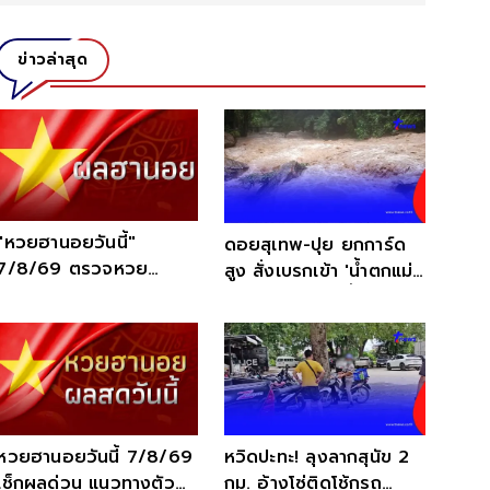
ข่าวล่าสุด
"หวยฮานอยวันนี้"
ดอยสุเทพ-ปุย ยกการ์ด
7/8/69 ตรวจหวย
สูง สั่งเบรกเข้า 'น้ำตกแม่
ฮานอยวันนี้ออกอะไร เช็ก
สา' หลังฝนถล่มน้ำป่าทะลัก
สดที่นี่
หวยฮานอยวันนี้ 7/8/69
หวิดปะทะ! ลุงลากสุนัข 2
เช็กผลด่วน แนวทางตัว
กม. อ้างโซ่ติดโช้กรถ