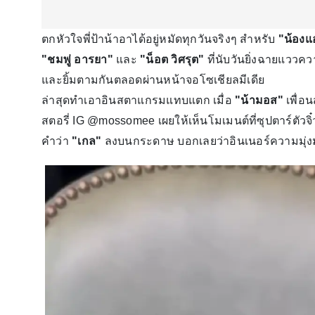
ตกหัวใจพี่ป้าน้าอาได้อยู่หมัดทุกวันจริงๆ สำหรับ
"น้องแ
"ชมพู่ อารยา"
และ
"น็อต วิศรุต"
ที่นับวันยิ่งฉายแววค
และยิ้มตามกันตลอดผ่านหน้าจอโซเชียลมีเดีย
ล่าสุดทำเอาอินสตาแกรมแทบแตก เมื่อ
"น้ามอส"
เพื่อ
สตอรี่ IG @mossomee เผยให้เห็นโมเมนต์ที่ซุปตาร์ตัวจิ๋
คำว่า
"เกล"
ลงบนกระดาษ บอกเลยว่าอินเนอร์ความมุ่งมั