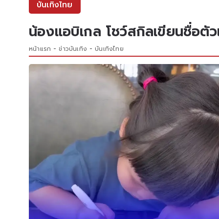
บันเทิงไทย
น้องแอบิเกล โชว์สกิลเขียนชื่อตั
หน้าแรก
ข่าวบันเทิง
บันเทิงไทย