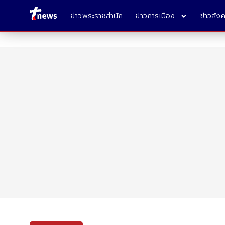
ข่าวพระราชสำนัก
ข่าวการเมือง
ข่าวสัง