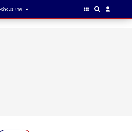
าวต่างประเทศ