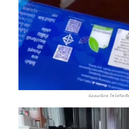
น้องแอบิเกล โชว์สกิลเขีย