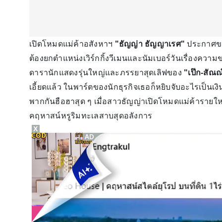
เปิดโหมดแม่ค้าอสังหาฯ
"ธัญญ่า ธัญญาเรศ"
ประกาศขา
ต้องยกตำแหน่งเวิร์กกิ้งวีเมนและนัมเบอร์วันเรื่องความ
ดารานักแสดงรุ่นใหญ่และภรรยาสุดเลิฟของ
"เป๊ก-สัณณ
เอี้ยดแล้ว ในพาร์ตของนักธุรกิจเธอก็หยิบจับอะไรเป็
พากกันฮือฮาสุด ๆ เมื่อสาวธัญญ่าเปิดโหมดแม่ค้ารายให
คฤหาสน์หรูริมทะเลสาบสุดอลังการ
X