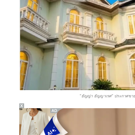
"ธัญญ่า ธัญญาเรศ" ประกาศขาย
X