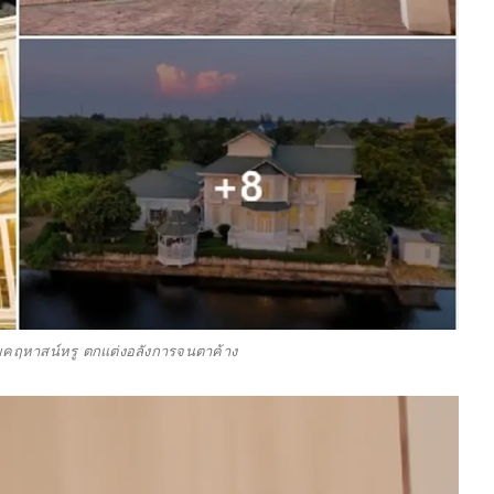
คฤหาสน์หรู ตกแต่งอลังการจนตาค้าง