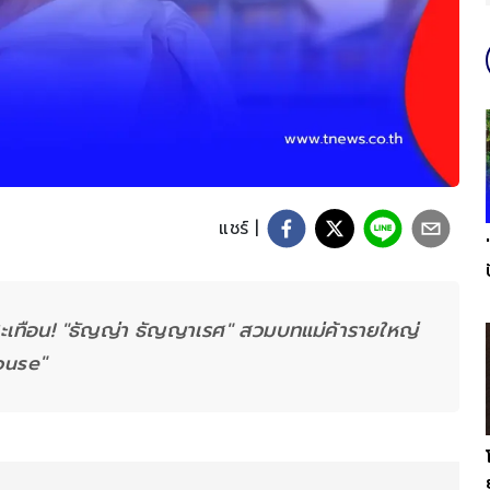
แชร์ |
นสะเทือน! "ธัญญ่า ธัญญาเรศ" สวมบทแม่ค้ารายใหญ่
ouse"