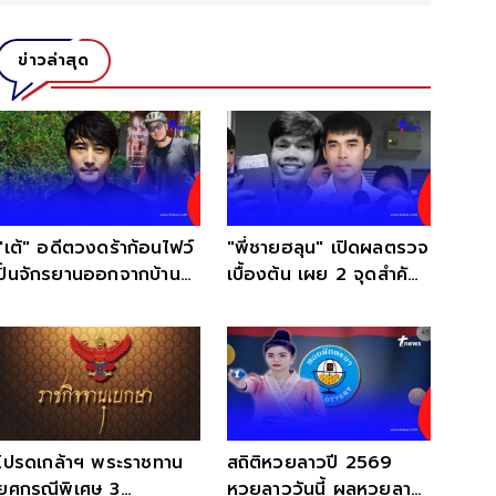
ข่าวล่าสุด
"เต้" อดีตวงดร้าก้อนไฟว์
"พี่ชายฮลุน" เปิดผลตรวจ
ปั่นจักรยานออกจากบ้าน
เบื้องต้น เผย 2 จุดสำคัญ
หายตัวปริศนา
ต้องรอพิสูจน์
โปรดเกล้าฯ พระราชทาน
สถิติหวยลาวปี 2569
ยศกรณีพิเศษ 3
หวยลาววันนี้ ผลหวยลาว