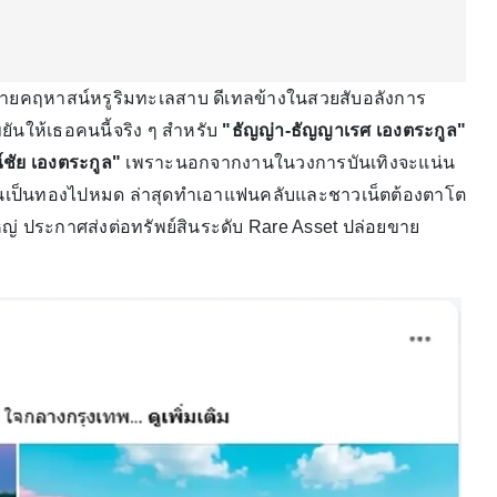
ยคฤหาสน์หรูริมทะเลสาบ ดีเทลข้างในสวยสับอลังการ
ขยันให้เธอคนนี้จริง ๆ สำหรับ
"ธัญญ่า-ธัญญาเรศ เองตระกูล"
์ชัย เองตระกูล"
เพราะนอกจากงานในวงการบันเทิงจะแน่น
นเงินเป็นทองไปหมด ล่าสุดทำเอาแฟนคลับและชาวเน็ตต้องตาโต
ญ่ ประกาศส่งต่อทรัพย์สินระดับ Rare Asset ปล่อยขาย