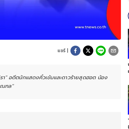
แชร์ |
จิรา" อดีตนักแสดงคิ้วเข้มและดาวร้ายสุดฮอต น้อง
มณฑล"