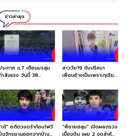
ข่าวล่าสุด
ประกาศ ฉ.7 เตือนมรสุม
สาววัย19 ดับปริศนา
กำลังแรง วันนี้ 38
เพื่อนอ้างเป็นเพราะทุเรียน
จังหวัด ฝนตกหนักถึงหนัก
แต่แม่ไม่เชื่อ
มาก
"เต้" อดีตวงดร้าก้อนไฟว์
"พี่ชายฮลุน" เปิดผลตรวจ
ปั่นจักรยานออกจากบ้าน
เบื้องต้น เผย 2 จุดสำคัญ