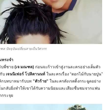
ล ปัจจุบันเปลี่ยนสายเป็นวิศวกร
ามทรงจำ
ับพี่ชาย
(เจ มณฑล)
ก่อนจะก้าวเข้าสู่งานละครอย่างเต็มตัว
่กับ
เจนนิเฟอร์ โปลิตานนท์
ในละครเรื่อง “ดอกไม้กับนายปูน”
รพลิกบทบาทมารับบท
"ตัวร้าย"
ในละครดังเรตติ้งกระฉูดอย่าง
งนั้นกลับยิ่งทำให้เขาได้รับความนิยมและเสียงชื่นชมจากแฟน
กกระจุย