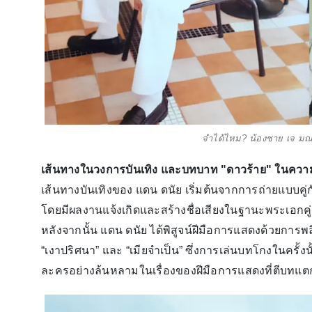
จำได้ไหม? น้องชาย เจ มณฑ
เส้นทางในวงการบันเทิง และบทบาท "ดาวร้าย" ในคว
เส้นทางบันเทิงของ แดน ดนัย เริ่มต้นจากการถ่ายแบบคู่ก
โดยมีผลงานแจ้งเกิดและสร้างชื่อเสียงในฐานะพระเอกคู
หลังจากนั้น แดน ดนัย ได้พิสูจน์ฝีมือการแสดงด้วยกา
“เงาปริศนา” และ “เมียจำเป็น” ซึ่งการเล่นบทโกงในครั้
ละครอย่างล้นหลามในเรื่องของฝีมือการแสดงที่ตีบทแต