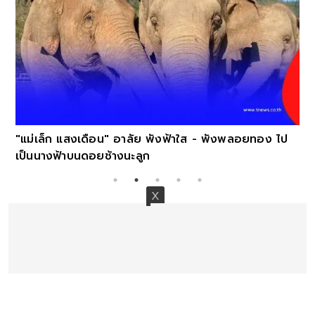
"แม่เล็ก แสงเดือน" อาลัย พังฟ้าใส - พังพลอยทอง ไป
เป็นนางฟ้าบนดอยช้างนะลูก