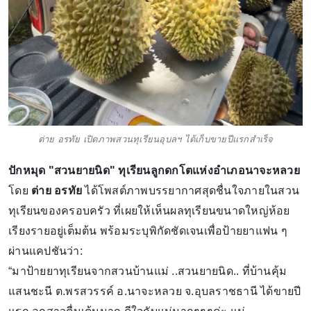
ต่าย อรทัย เปิดภาพสวนทุเรียนอุบลฯ ได้เก็บขายปีแรกสำเร็จ
ปักหมุด "สวนยายนิด" ทุเรียนลูกดกโตแห่งอำเภอนาจะหลวย
โดย
ต่าย อรทัย
ได้โพสต์ภาพบรรยากาศสุดชื่นใจภายในสวน
ทุเรียนของครอบครัว ที่เผยให้เห็นผลทุเรียนขนาดใหญ่ห้อย
เรียงรายอยู่เต็มต้น พร้อมระบุพิกัดชัดเจนเพื่อป้ายยาแฟน ๆ
ผ่านแคปชันว่า:
“มาป้ายยาทุเรียนจากสวนบ้านแม่ ..สวนยายนิด.. ที่บ้านคุ้ม
แสนชะนี ต.พรสวรรค์ อ.นาจะหลวย จ.อุบลราชธานี ได้ขายปี