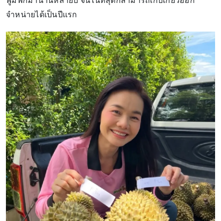
ฟูมฟักมานานหลายปี จนในที่สุดก็สามารถเก็บเกี่ยวออก
จำหน่ายได้เป็นปีแรก