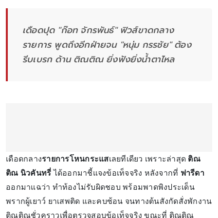
เดือดปุด "ก๊อท จักรพันธ์" ฟิวส์ขาดกลาง
รายการ พูดถึงอีกฝ่ายจน "หนุ่ม กรรชัย" ต้อง
รีบเบรก ด้าน ติณติณ ยิ่งฟังยิ่งน้ำตาไหล
เดือดกลาง
รายการโหนกระแส
เลยทีเดียว เพราะล่าสุด
ติณ
ติณ นิวคันทรี่
ได้ออกมาชี้แจงข้อเท็จจริง หลังจากที่
ฟารีดา
ออกมาแฉว่า ทำท้องไม่รับผิดชอบ พร้อมพาดพิงประเด็น
พรากผู้เยาว์ ยาเสพติด และคบซ้อน จนทางต้นสังกัดสั่งพักงาน
ติณติณชั่วคราวเพื่อตรวจสอบข้อเท็จจริง ขณะที่ ติณติณ