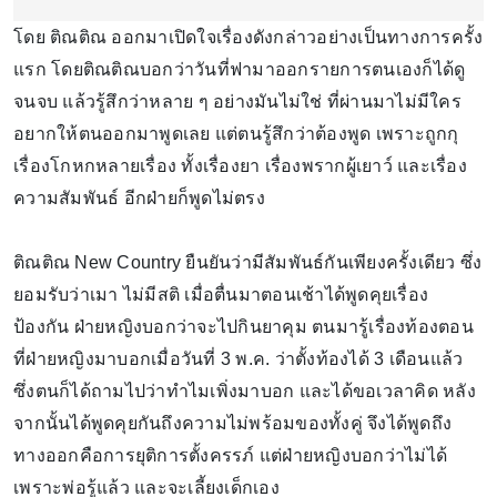
โดย ติณติณ ออกมาเปิดใจเรื่องดังกล่าวอย่างเป็นทางการครั้ง
แรก โดยติณติณบอกว่าวันที่ฟามาออกรายการตนเองก็ได้ดู
จนจบ แล้วรู้สึกว่าหลาย ๆ อย่างมันไม่ใช่ ที่ผ่านมาไม่มีใคร
อยากให้ตนออกมาพูดเลย แต่ตนรู้สึกว่าต้องพูด เพราะถูกกุ
เรื่องโกหกหลายเรื่อง ทั้งเรื่องยา เรื่องพรากผู้เยาว์ และเรื่อง
ความสัมพันธ์ อีกฝ่ายก็พูดไม่ตรง
ติณติณ New Country ยืนยันว่ามีสัมพันธ์กันเพียงครั้งเดียว ซึ่ง
ยอมรับว่าเมา ไม่มีสติ เมื่อตื่นมาตอนเช้าได้พูดคุยเรื่อง
ป้องกัน ฝ่ายหญิงบอกว่าจะไปกินยาคุม ตนมารู้เรื่องท้องตอน
ที่ฝ่ายหญิงมาบอกเมื่อวันที่ 3 พ.ค. ว่าตั้งท้องได้ 3 เดือนแล้ว
ซึ่งตนก็ได้ถามไปว่าทำไมเพิ่งมาบอก และได้ขอเวลาคิด หลัง
จากนั้นได้พูดคุยกันถึงความไม่พร้อมของทั้งคู่ จึงได้พูดถึง
ทางออกคือการยุติการตั้งครรภ์ แต่ฝ่ายหญิงบอกว่าไม่ได้
เพราะพ่อรู้แล้ว และจะเลี้ยงเด็กเอง