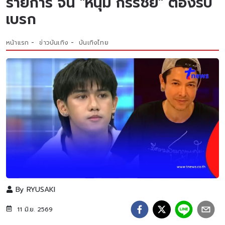
รายการ จน "หนุ่ม กรรชัย" ต้องรีบ
เบรก
หน้าแรก
ข่าวบันเทิง
บันเทิงไทย
By
RYUSAKI
11 มิ.ย. 2569