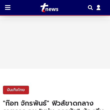
บันเทิงไทย
"ก๊อท จักรพันธ์" ฟิวส์ขาดกลาง