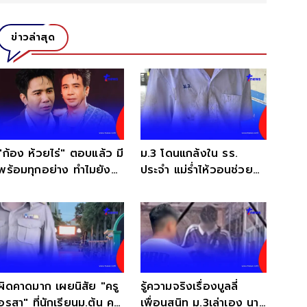
ข่าวล่าสุด
"ก้อง ห้วยไร่" ตอบแล้ว มี
ม.3 โดนแกล้งใน รร.
พร้อมทุกอย่าง ทำไมยัง
ประจำ แม่ร่ำไห้วอนช่วย
ปัญหาสุขภาพจิต
เพราะพ่อของลูกเป็น ตร.
ผิดคาดมาก เผยนิสัย "ครู
รู้ความจริงเรื่องบูลลี่
อรสา" ที่นักเรียนม.ต้น คน
เพื่อนสนิท ม.3เล่าเอง นาที