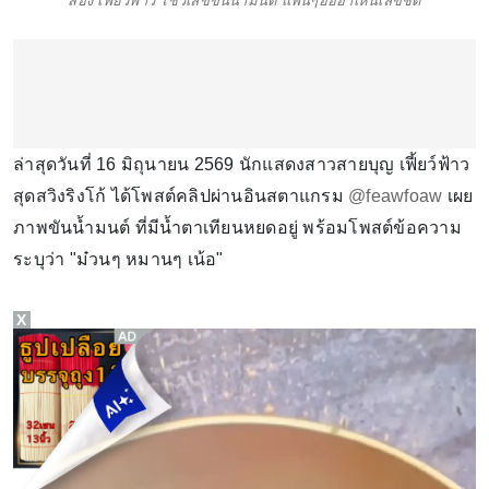
ส่อง เฟี้ยว์ฟ้าว โชว์เลขขันน้ำมนต์ แฟนๆฮือฮาเห็นเลขชัด
ล่าสุดวันที่ 16 มิถุนายน 2569 นักแสดงสาวสายบุญ เฟี้ยว์ฟ้าว
สุดสวิงริงโก้ ได้โพสต์คลิปผ่านอินสตาแกรม
@feawfoaw
เผย
ภาพขันน้ำมนต์ ที่มีน้ำตาเทียนหยดอยู่ พร้อมโพสต์ข้อความ
ระบุว่า "ม๋วนๆ หมานๆ เน้อ"
X