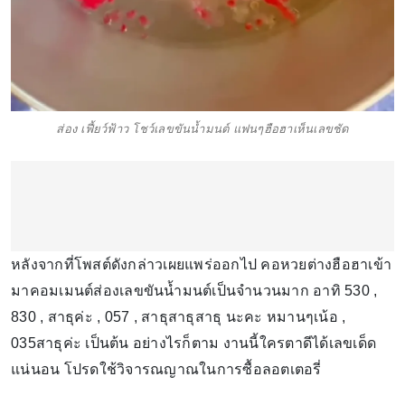
ส่อง เฟี้ยว์ฟ้าว โชว์เลขขันน้ำมนต์ แฟนๆฮือฮาเห็นเลขชัด
หลังจากที่โพสต์ดังกล่าวเผยแพร่ออกไป คอหวยต่างฮือฮาเข้า
มาคอมเมนต์ส่องเลขขันน้ำมนต์เป็นจำนวนมาก อาทิ 530 ,
830 , สาธุค่ะ , 057 , สาธุสาธุสาธุ นะคะ หมานๆเน้อ ,
035สาธุค่ะ เป็นต้น อย่างไรก็ตาม งานนี้ใครตาดีได้เลขเด็ด
แน่นอน โปรดใช้วิจารณญาณในการซื้อลอตเตอรี่