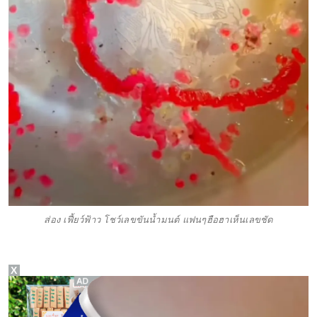
ส่อง เฟี้ยว์ฟ้าว โชว์เลขขันน้ำมนต์ แฟนๆฮือฮาเห็นเลขชัด
X