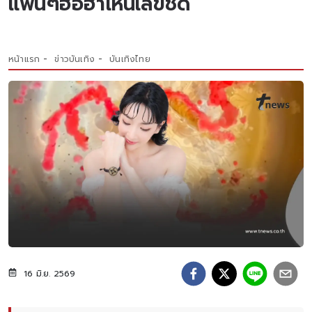
แฟนๆฮือฮาเห็นเลขชัด
หน้าแรก
ข่าวบันเทิง
บันเทิงไทย
16 มิ.ย. 2569