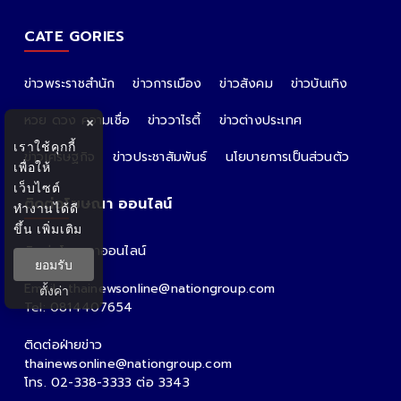
CATE GORIES
ข่าวพระราชสำนัก
ข่าวการเมือง
ข่าวสังคม
ข่าวบันเทิง
หวย ดวง ความเชื่อ
ข่าววาไรตี้
ข่าวต่างประเทศ
×
เราใช้คุกกี้
ข่าวเศรษฐกิจ
ข่าวประชาสัมพันธ์
นโยบายการเป็นส่วนตัว
เพื่อให้
เว็บไซต์
ติดต่อโฆษณา ออนไลน์
ทำงานได้ดี
ขึ้น
เพิ่มเติม
ติดต่อโฆษณาออนไลน์
ยอมรับ
คุณอ้อ
Email : thainewsonline@nationgroup.com
ตั้งค่า
Tel: 0814407654
ติดต่อฝ่ายข่าว
thainewsonline@nationgroup.com
โทร. 02-338-3333 ต่อ 3343