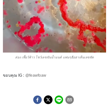
ส่อง เฟี้ยว์ฟ้าว โชว์เลขขันน้ำมนต์ แฟนๆฮือฮาเห็นเลขชัด
ขอบคุณ IG :
@feawfoaw