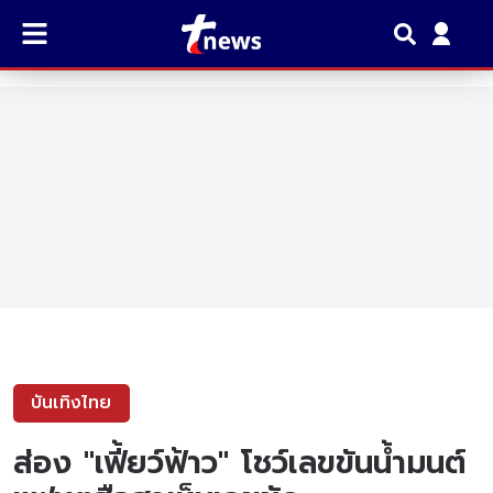
บันเทิงไทย
ส่อง "เฟี้ยว์ฟ้าว" โชว์เลขขันน้ำมนต์