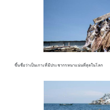
ขึ้นชื่อว่าเป็นเกาะที่มีประชากรหนาแน่นที่สุดในโลก