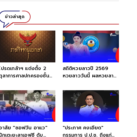
ข่าวล่าสุด
โปรดเกล้าฯ แต่งตั้ง 2
สถิติหวยลาวปี 2569
ตุลาการศาลปกครองชั้น
หวยลาววันนี้ ผลหวยลาว
ต้น มีผล 1 ต.ค. 69
หวยลาวย้อนหลัง หวย
ลาว
อาลัย "ซอฟวัน อาแว"
"ประภาศ คงเอียด"
นักเตะยะลาเอฟซี ดับ
กรรมการ ป.ป.ช. ถึงแก่