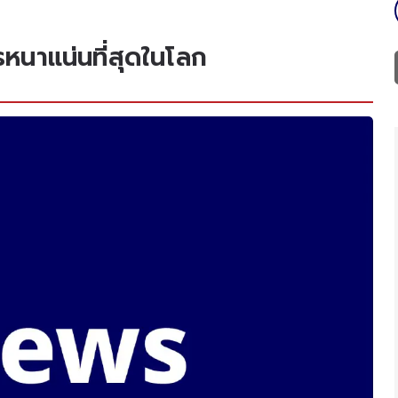
รหนาแน่นที่สุดในโลก