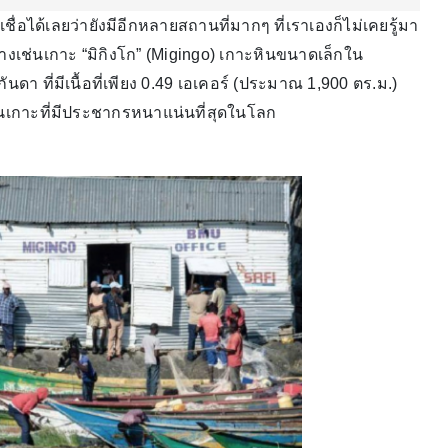
อได้เลยว่ายังมีอีกหลายสถานที่มากๆ ที่เราเองก็ไม่เคยรู้มา
างเช่นเกาะ “มิกิงโก” (Migingo) เกาะหินขนาดเล็กใน
 ที่มีเนื้อที่เพียง 0.49 เอเคอร์ (ประมาณ 1,900 ตร.ม.)
ป็นเกาะที่มีประชากรหนาแน่นที่สุดในโลก