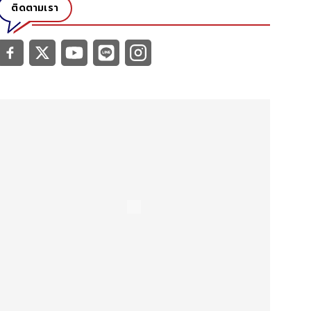
ติดตามเรา