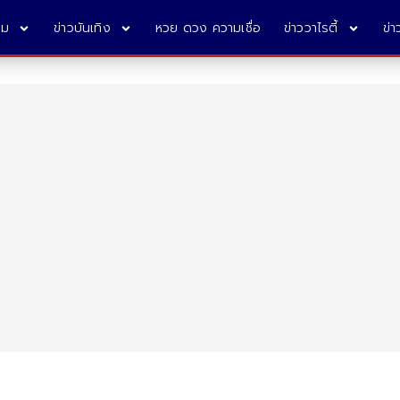
คม
ข่าวบันเทิง
หวย ดวง ความเชื่อ
ข่าววาไรตี้
ข่