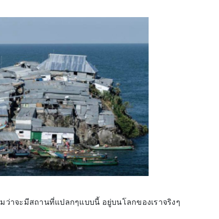
หมว่าจะมีสถานที่แปลกๆแบบนี้ อยู่บนโลกของเราจริงๆ