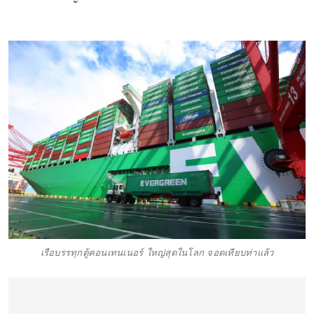
เรือบรรทุกตู้คอนเทนเนอร์ ใหญ่สุดในโลก จอดเทียบท่าแล้ว