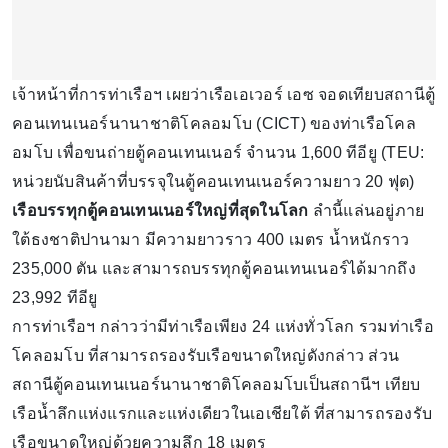
เจ้าหน้าที่การท่าเรือฯ เผยว่าเรือเอเวอร์ เอซ จอดเทียบสถานีตู้
คอนเทนเนอร์นานาชาติโคลอมโบ (CICT) ของท่าเรือโคล
อมโบ เพื่อขนถ่ายตู้คอนเทนเนอร์ จำนวน 1,600 ทีอียู (TEU:
หน่วยนับสินค้าที่บรรจุในตู้คอนเทนเนอร์ความยาว 20 ฟุต)
เรือบรรทุกตู้คอนเทนเนอร์ใหญ่ที่สุดในโลก
ลำนี้แล่นอยู่ภาย
ใต้ธงชาติปานามา มีความยาวราว 400 เมตร น้ำหนักราว
235,000 ตัน และสามารถบรรทุกตู้คอนเทนเนอร์ได้มากถึง
23,992 ทีอียู
การท่าเรือฯ กล่าวว่ามีท่าเรือเพียง 24 แห่งทั่วโลก รวมท่าเรือ
โคลอมโบ ที่สามารถรองรับเรือขนาดใหญ่ดังกล่าว ส่วน
สถานีตู้คอนเทนเนอร์นานาชาติโคลอมโบเป็นสถานีฯ เทียบ
เรือน้ำลึกแห่งแรกและแห่งเดียวในเอเชียใต้ ที่สามารถรองรับ
เรือขนาดใหญ่ด้วยความลึก 18 เมตร