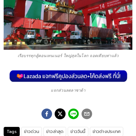
เรือบรรทุกตู้คอนเทนเนอร์ ใหญ่สุดในโลก จอดเทียบท่าแล้ว
แจกส่วนลดลาซาด้า
Tags
ข่าวด่วน
ข่าวล่าสุด
ข่าววันนี้
ข่าวต่างประเทศ