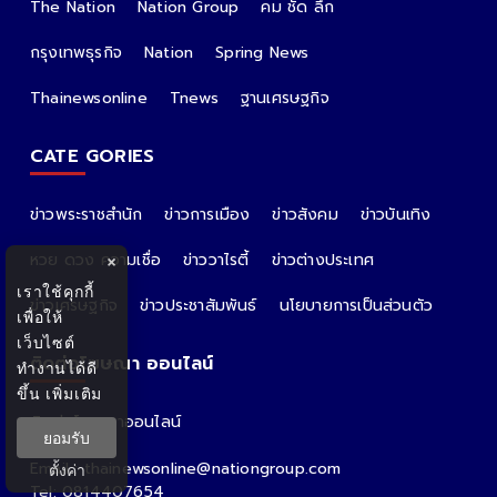
The Nation
Nation Group
คม ชัด ลึก
กรุงเทพธุรกิจ
Nation
Spring News
Thainewsonline
Tnews
ฐานเศรษฐกิจ
CATE GORIES
ข่าวพระราชสำนัก
ข่าวการเมือง
ข่าวสังคม
ข่าวบันเทิง
หวย ดวง ความเชื่อ
ข่าววาไรตี้
ข่าวต่างประเทศ
×
เราใช้คุกกี้
ข่าวเศรษฐกิจ
ข่าวประชาสัมพันธ์
นโยบายการเป็นส่วนตัว
เพื่อให้
เว็บไซต์
ติดต่อโฆษณา ออนไลน์
ทำงานได้ดี
ขึ้น
เพิ่มเติม
ติดต่อโฆษณาออนไลน์
ยอมรับ
คุณอ้อ
Email : thainewsonline@nationgroup.com
ตั้งค่า
Tel: 0814407654