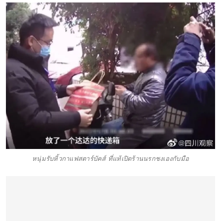
หนุ่มรับหิ้วกาแฟสตาร์บัคส์ ที่แท้เปิดร้านนรกชงเองกับมือ