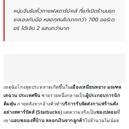
หนุ่มจีนรับหิ้วกาแฟสตาร์บัคส์ ที่แท้เปิดร้านนรก
ชงเองกับมือ หลอกคนไปมากกว่า 700 ออร์เด
อร์ ได้เงิน 2 แสนกว่าบาท
เหตุฉ้อโกงสุดประหลาดเกิดขึ้นใน
เมืองเหมียนหยาง มณฑล
เสฉวน ประเทศจีน
ชายรายหนึ่งกลายเป็น
ผู้ประกอบการนัก
ต้มตุ๋น
ภายหลังจากอ้างตัวทำ
บริการรับจัดส่งกาแฟร้านดัง
อย่างสตาร์บัคส์ (Starbucks)
แต่ความจริงเป็น
ของปลอม
ที่
เขา
แอบชงเองที่บ้าน
หลอกเงินจากลูกค้า
ไปจำนวนไม่น้อย