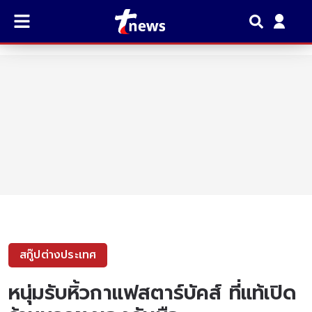
สกู๊ปต่างประเทศ
หนุ่มรับหิ้วกาแฟสตาร์บัคส์ ที่แท้เปิด