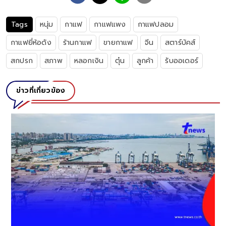
Tags
หนุ่ม
กาแฟ
กาแฟแพง
กาแฟปลอม
กาแฟยี่ห้อดัง
ร้านกาแฟ
ขายกาแฟ
จีน
สตาร์บัคส์
สกปรก
สภาพ
หลอกเงิน
ตุ๋น
ลูกค้า
รับออเดอร์
ข่าวที่เกี่ยวข้อง