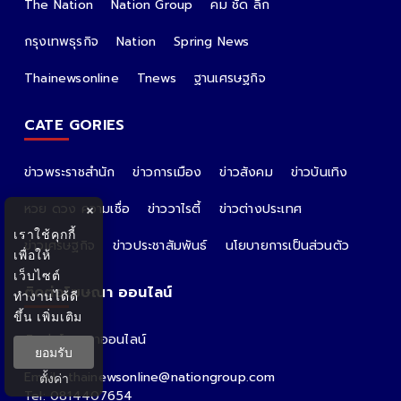
The Nation
Nation Group
คม ชัด ลึก
กรุงเทพธุรกิจ
Nation
Spring News
Thainewsonline
Tnews
ฐานเศรษฐกิจ
CATE GORIES
ข่าวพระราชสำนัก
ข่าวการเมือง
ข่าวสังคม
ข่าวบันเทิง
หวย ดวง ความเชื่อ
ข่าววาไรตี้
ข่าวต่างประเทศ
×
เราใช้คุกกี้
ข่าวเศรษฐกิจ
ข่าวประชาสัมพันธ์
นโยบายการเป็นส่วนตัว
เพื่อให้
เว็บไซต์
ติดต่อโฆษณา ออนไลน์
ทำงานได้ดี
ขึ้น
เพิ่มเติม
ติดต่อโฆษณาออนไลน์
ยอมรับ
คุณอ้อ
Email : thainewsonline@nationgroup.com
ตั้งค่า
Tel: 0814407654