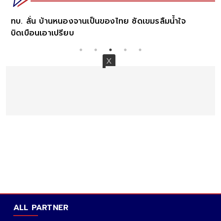
ทบ. ลั่น บ้านหนองจานเป็นของไทย ซัดเขมรลืมน้ำใจ
บิดเบือนเอาเปรียบ
ALL PARTNER