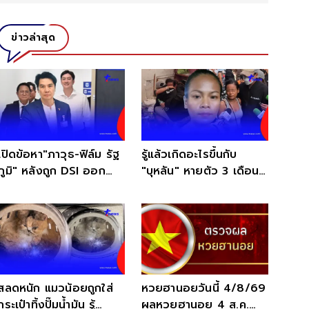
ข่าวล่าสุด
เปิดข้อหา"ภาวุธ-ฟิล์ม รัฐ
รู้แล้วเกิดอะไรขึ้นกับ
ภูมิ" หลังถูก DSI ออก
"บุหลัน" หายตัว 3 เดือน
หมายเรียก
เจอชะตาสุดรันทด
สลดหนัก แมวน้อยถูกใส่
หวยฮานอยวันนี้ 4/8/69
กระเป๋าทิ้งปั๊มน้ำมัน รู้
ผลหวยฮานอย 4 ส.ค.