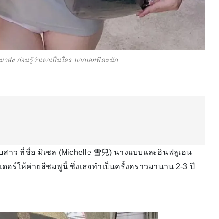
มาส่ง ก่อนรู้ว่าเธอเป็นใคร บอกเลยพีคหนัก
บสาว ที่ชื่อ มิเชล (Michelle 雪兒) นางแบบและอินฟลูเอน
ดอร์ให้ค่ายสีชมพูนี้ ซึ่งเธอทำเป็นครั้งคราวมานาน 2-3 ปี