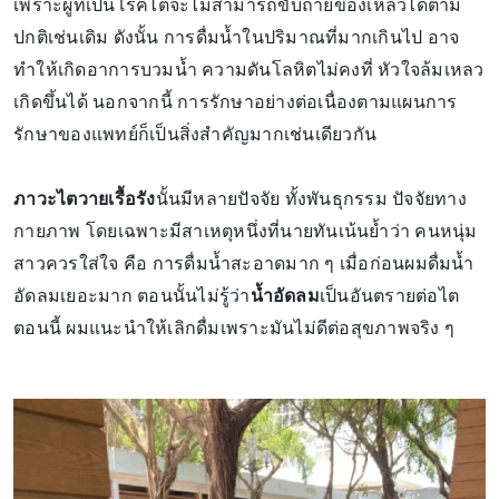
เพราะผู้ที่เป็นโรคไตจะไม่สามารถขับถ่ายของเหลวได้ตาม
ปกติเช่นเดิม ดังนั้น การดื่มน้ำในปริมาณที่มากเกินไป อาจ
ทำให้เกิดอาการบวมน้ำ ความดันโลหิตไม่คงที่ หัวใจล้มเหลว
เกิดขึ้นได้ นอกจากนี้ การรักษาอย่างต่อเนื่องตามแผนการ
รักษาของแพทย์ก็เป็นสิ่งสำคัญมากเช่นเดียวกัน
ภาวะไตวายเรื้อรัง
นั้นมีหลายปัจจัย ทั้งพันธุกรรม ปัจจัยทาง
กายภาพ โดยเฉพาะมีสาเหตุหนึ่งที่นายทันเน้นย้ำว่า คนหนุ่ม
สาวควรใส่ใจ คือ การดื่มน้ำสะอาดมาก ๆ เมื่อก่อนผมดื่มน้ำ
อัดลมเยอะมาก ตอนนั้นไม่รู้ว่า
น้ำอัดลม
เป็นอันตรายต่อไต
ตอนนี้ ผมแนะนำให้เลิกดื่มเพราะมันไม่ดีต่อสุขภาพจริง ๆ