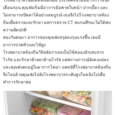
โรงพยาบาลในมณฑลเจ้อเจียง ประเทศจีน เมื่อมากกว่าหนึ่ง
เดือนก่อน คุณฟ่งเริ่มมีอาการอัมพาตใบหน้า ปากเบี้ยว และ
ไม่สามารถปิดตาได้อย่างสมบูรณ์ เธอจึงไปโรงพยาบาลท้อง
ถิ่นเพื่อตรวจและรักษา ผลการตรวจ CT สแกนศีรษะไม่ได้พบ
ความผิดปกติ
สองวันต่อมา อาการของคุณฟ่งทรุดลงรุนแรงขึ้น เธอมี
อาการปวดหัวและไข้สูง
โรงพยาบาลท้องถิ่นวินิจฉัยว่าเธอเป็นไข้สมองอักเสบจาก
ไวรัส และรักษาด้วยยาต้านไวรัส แต่สถานการณ์ยังคงแย่ลง
และคุณฟ่งตกอยู่ในอาการโคม่า แพทย์ที่โรงพยาบาลท้องถิ่น
จึงโอนย้ายคุณฟ่งไปยังโรงพยาบาลระดับสูงในหนิงโปเพื่อ
ทำการรักษาต่อ