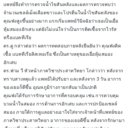
แพทย์จึงทำการตรวจน้ำไขสันหลังและผลการตรวจพบว่า
จำนวนเซลล์เม็ดเลือดขาวและโปรตีนในน้ำไขสันหลังของ
คุณฟ่งสูงขึ้นอย่างมาก แรกเริ่มแพทย์วินิจฉัยว่าเธอเป็นเยื่อ
หุ้มสมองอักเสบ แต่ยังไม่แน่ใจว่าเป็นการติดเชื้อจากไวรัส
หรือแบคทีเรีย
ดร.ดู กล่าวต่อว่า ผลการทดสอบภายหลังยืนยันว่า คุณฟ่งติด
เชื้อ แบคทีเรียลิสเทอเรีย ซึ่งเป็นสาเหตุของเยื่อหุ้มสมอง
อักเสบ
ดร.ฟาม วี หัวหน้าภาควิชาประสาทวิทยา โกล่าวว่า หลังจาก
ทราบสาเหตุแล้ว แพทย์ได้ปรับยา และหลังจาก 3 วัน อาการ
ของเธอก็ดีขึ้น อุณหภูมิร่างกายกลับมาเป็นปกติ
คุณฟ่งได้รับการรักษาอาการที่ครอบคลุม เช่น การควบคุม
บวมน้ำในสมอง การต้านการอักเสบ และการปกป้องเซลล์
สมอง ภายใต้การดูแลอย่างเอาใจใส่จากเจ้าหน้าที่แพทย์ของ
ภาควิชาประสาทวิทยา อาการของเธอดีขึ้น หลังจากรักษามา