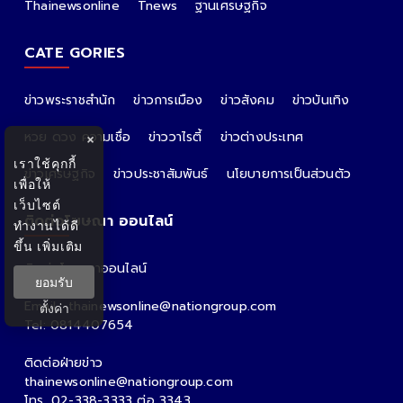
Thainewsonline
Tnews
ฐานเศรษฐกิจ
CATE GORIES
ข่าวพระราชสำนัก
ข่าวการเมือง
ข่าวสังคม
ข่าวบันเทิง
หวย ดวง ความเชื่อ
ข่าววาไรตี้
ข่าวต่างประเทศ
×
เราใช้คุกกี้
ข่าวเศรษฐกิจ
ข่าวประชาสัมพันธ์
นโยบายการเป็นส่วนตัว
เพื่อให้
เว็บไซต์
ติดต่อโฆษณา ออนไลน์
ทำงานได้ดี
ขึ้น
เพิ่มเติม
ติดต่อโฆษณาออนไลน์
ยอมรับ
คุณอ้อ
Email : thainewsonline@nationgroup.com
ตั้งค่า
Tel: 0814407654
ติดต่อฝ่ายข่าว
thainewsonline@nationgroup.com
โทร. 02-338-3333 ต่อ 3343