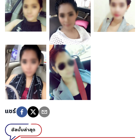
แชร์
อัลบั้มล่าสุด