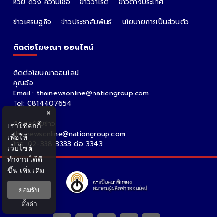
หวย ดวง ความเชื่อ
ข่าววาไรตี้
ข่าวต่างประเทศ
ข่าวเศรษฐกิจ
ข่าวประชาสัมพันธ์
นโยบายการเป็นส่วนตัว
ติดต่อโฆษณา ออนไลน์
ติดต่อโฆษณาออนไลน์
คุณอ้อ
Email : thainewsonline@nationgroup.com
Tel: 0814407654
×
ติดต่อฝ่ายข่าว
เราใช้คุกกี้
thainewsonline@nationgroup.com
เพื่อให้
โทร. 02-338-3333 ต่อ 3343
เว็บไซต์
ทำงานได้ดี
ขึ้น
เพิ่มเติม
ยอมรับ
ตั้งค่า