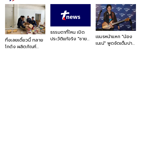
ธรรมดาที่ไหน เปิด
เขมรหน้าแหก "น้อง
ประวัติแท้จริง "ชายที่
ทิ้งเลยเดี๋ยวนี้ ทลาย
เนเน่" พูดชัดเต็มปาก
แต่งชุดทหารเต็มยศ"
โกดัง ผลิตภัณฑ์
หลังเข้าพบ นายก
งานนี้ "เต้ พระราม
บำรุงผิวปลอม ตกใจ
รัฐมนตรี บอก "เป็น
7" การันตีด้วย
บรรจุเตรียมส่งลูกค้า
คนไทย 100% ไม่มี
ตนเอง
แล้ว พีกกว่าคือบาง
เชื้อสายอื่น"
ส่วนถึงมือผู้บริโภค
แล้ว