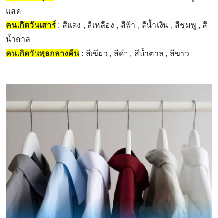
แสด
คนเกิดวันเสาร์
: สีแดง , สีเหลือง , สีฟ้า , สีน้ำเงิน , สีชมพู , สี
น้ำตาล
คนเกิดวันพุธกลางคืน
: สีเขียว , สีดำ , สีน้ำตาล , สีขาว