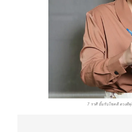
7 ราศี ยิ้มรับโชคดี ดวงดีพ