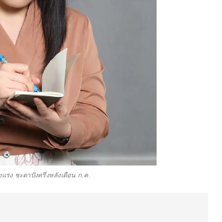
ุ่งแรง ชะตาปังครึ่งหลังเดือน ก.ค.