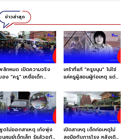
ข่าวล่าสุด
พลิกหมด เปิดความจริง
เศร้าที่แท้ "ครูขนุน" ไม่ใช่
ของ "ครู" เหยื่อเด็ก
แค่ครูผู้สอนผู้ก่อเหตุ แต่มี
เทพศิรินทร์ นนทบุรี
พระคุณมากกว่านั้น
พูดไม่ออกสาเหตุ เก๋งพุ่ง
เปิดสาเหตุ เด็กก่อเหตุไม่
ชนศูนย์เด็กเล็ก รู้แล้วอภัย
ลงมือกับภารโรง หลังเดิน