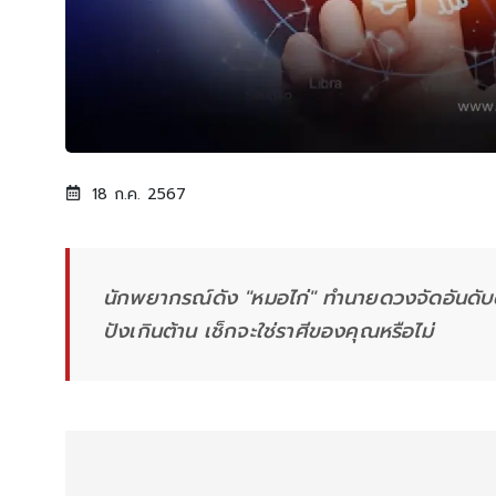
18 ก.ค. 2567
นักพยากรณ์ดัง "หมอไก่" ทำนายดวงจัดอันดับ
ปังเกินต้าน เช็กจะใช่ราศีของคุณหรือไม่