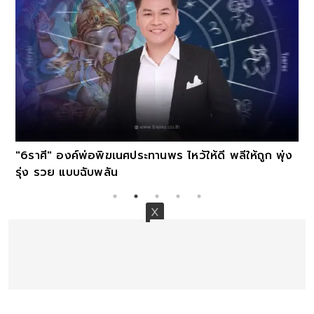
"6ราศี" องค์พ่อพิฆเนศประทานพร ไหว้ให้ดี พลีให้ถูก พุ่ง
รุ่ง รวย แบบฉับพลัน