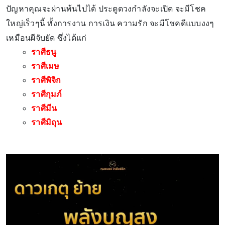
ปัญหาคุณจะผ่านพ้นไปได้ ประตูดวงกำลังจะเปิด จะมีโชค
ใหญ่เร็วๆนี้ ทั้งการงาน การเงิน ความรัก จะมีโชคดีแบบงงๆ
เหมือนผีจับยัด ซึ่งได้แก่
ราศีธนู
ราศีเมษ
ราศีพิจิก
ราศีกุมภ์
ราศีมีน
ราศีมิถุน