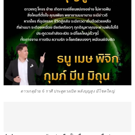
ดาวเกตุย้าย 6 ราศี ประตูดวงเปิด พลังบุญสูง มีโชคใหญ่