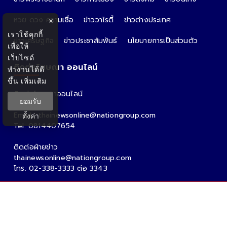
หวย ดวง ความเชื่อ
ข่าววาไรตี้
ข่าวต่างประเทศ
×
เราใช้คุกกี้
ข่าวเศรษฐกิจ
ข่าวประชาสัมพันธ์
นโยบายการเป็นส่วนตัว
เพื่อให้
เว็บไซต์
ติดต่อโฆษณา ออนไลน์
ทำงานได้ดี
ขึ้น
เพิ่มเติม
ติดต่อโฆษณาออนไลน์
ยอมรับ
คุณอ้อ
Email : thainewsonline@nationgroup.com
ตั้งค่า
Tel: 0814407654
ติดต่อฝ่ายข่าว
thainewsonline@nationgroup.com
โทร. 02-338-3333 ต่อ 3343