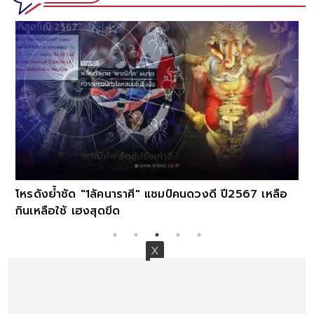
โหรดังย้ำชัด "1ลัคนาราศี" แชมป์คนดวงดี ปี2567 เหลือ
กินเหลือใช้ เฮงสุดขีด