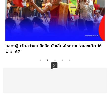
ทอดกฐินวัดสว่างฯ คึกคัก นักเสี่ยงโชคตามหาเลขเด็ด 16
พ.ย. 67