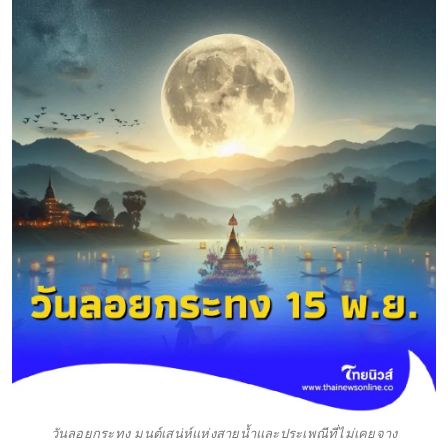
วันลอยกระทง มนต์เสน่ห์แห่งสายน้ำและประเพณีที่ไม่เคยจาง