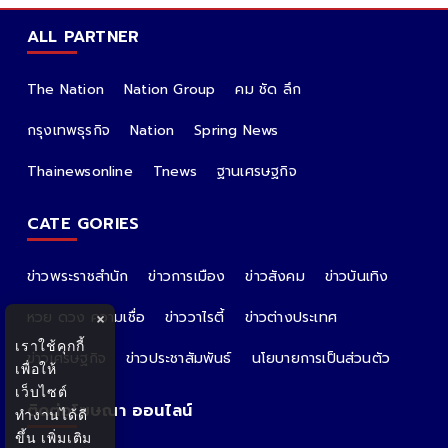
ALL PARTNER
The Nation
Nation Group
คม ชัด ลึก
กรุงเทพธุรกิจ
Nation
Spring News
Thainewsonline
Tnews
ฐานเศรษฐกิจ
CATE GORIES
ข่าวพระราชสำนัก
ข่าวการเมือง
ข่าวสังคม
ข่าวบันเทิง
หวย ดวง ความเชื่อ
ข่าววาไรตี้
ข่าวต่างประเทศ
×
เราใช้คุกกี้
ข่าวเศรษฐกิจ
ข่าวประชาสัมพันธ์
นโยบายการเป็นส่วนตัว
เพื่อให้
เว็บไซต์
ติดต่อโฆษณา ออนไลน์
ทำงานได้ดี
ขึ้น
เพิ่มเติม