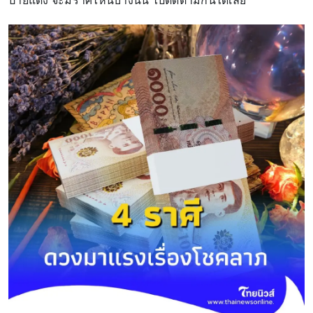
ป้ายแดง จะมีราศีไหนบ้างนั้น ไปติดตามกันได้เลย