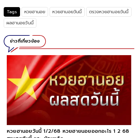
Tags
หวยฮานอย
หวยฮานอยวันนี้
ตรวจหวยฮานอยวันนี้
ผลฮานอยวันนี้
ข่าวที่เกี่ยวข้อง
หวยฮานอยวันนี้ 1/2/68 หวยฮายนอยออกอะไร 1 2 68