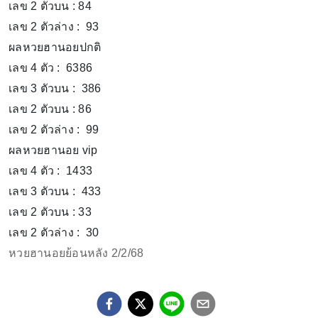
เลข 2 ตัวบน : 84
เลข 2 ตัวล่าง : 93
ผลหวยฮานอยปกติ
เลข 4 ตัว : 6386
เลข 3 ตัวบน : 386
เลข 2 ตัวบน : 86
เลข 2 ตัวล่าง : 99
ผลหวยฮานอย vip
เลข 4 ตัว : 1433
เลข 3 ตัวบน : 433
เลข 2 ตัวบน : 33
เลข 2 ตัวล่าง : 30
หวยฮานอยย้อนหลัง 2/2/68