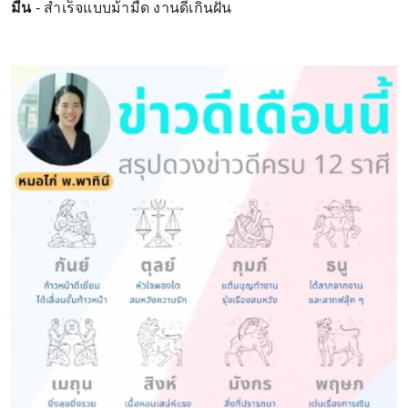
มีน
- สำเร็จแบบม้ามืด งานดีเกินฝัน