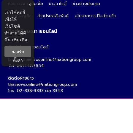
หวย ดวง ความเชื่อ
ข่าววาไรตี้
ข่าวต่างประเทศ
×
เราใช้คุกกี้
ข่าวเศรษฐกิจ
ข่าวประชาสัมพันธ์
นโยบายการเป็นส่วนตัว
เพื่อให้
เว็บไซต์
ติดต่อโฆษณา ออนไลน์
ทำงานได้ดี
ขึ้น
เพิ่มเติม
ติดต่อโฆษณาออนไลน์
ยอมรับ
คุณอ้อ
Email : thainewsonline@nationgroup.com
ตั้งค่า
Tel: 0814407654
ติดต่อฝ่ายข่าว
thainewsonline@nationgroup.com
โทร. 02-338-3333 ต่อ 3343