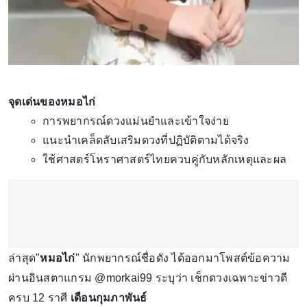
จุดเด่นของหมอไก่
การพยากรณ์ดวงแม่นยำและเข้าใจง่าย
แนะนำเคล็ดลับเสริมดวงที่ปฏิบัติตามได้จริง
ใช้ศาสตร์โหราศาสตร์ไทยควบคู่กับหลักเหตุและผล
ล่าสุด"
หมอไก่
" นักพยากรณ์ชื่อดัง ได้ออกมาโพสต์ข้อความ
ผ่านอินสตาแกรม @morkai99 ระบุว่า เช็กดวงเฉพาะข่าวดี
ครบ 12 ราศี
เดือนกุมภาพันธ์