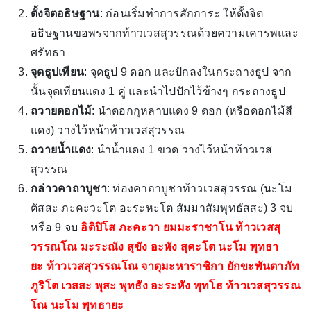
ตั้งจิตอธิษฐาน
: ก่อนเริ่มทำการสักการะ ให้ตั้งจิต
อธิษฐานขอพรจากท้าวเวสสุวรรณด้วยความเคารพและ
ศรัทธา
จุดธูปเทียน
: จุดธูป 9 ดอก และปักลงในกระถางธูป จาก
นั้นจุดเทียนแดง 1 คู่ และนำไปปักไว้ข้างๆ กระถางธูป
ถวายดอกไม้
: นำดอกกุหลาบแดง 9 ดอก (หรือดอกไม้สี
แดง) วางไว้หน้าท้าวเวสสุวรรณ
ถวายน้ำแดง
: นำน้ำแดง 1 ขวด วางไว้หน้าท้าวเวส
สุวรรณ
กล่าวคาถาบูชา
: ท่องคาถาบูชาท้าวเวสสุวรรณ (นะโม
ตัสสะ ภะคะวะโต อะระหะโต สัมมาสัมพุทธัสสะ) 3 จบ
หรือ 9 จบ
อิติปิโส ภะคะวา ยมมะราชาโน ท้าวเวสสุ
วรรณโณ มะระณัง สุขัง อะหัง สุคะโต นะโม พุทธา
ยะ ท้าวเวสสุวรรณโณ จาตุมะหาราชิกา ยักขะพันตาภัท
ภูริโต เวสสะ พุสะ พุทธัง อะระหัง พุทโธ ท้าวเวสสุวรรณ
โณ นะโม พุทธายะ