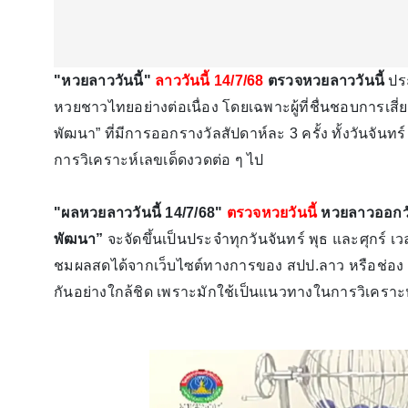
"หวยลาววันนี้"
ลาววันนี้ 14/7/68
ตรวจหวยลาววันนี้
ปร
หวยชาวไทยอย่างต่อเนื่อง โดยเฉพาะผู้ที่ชื่นชอบการเส
พัฒนา” ที่มีการออกรางวัลสัปดาห์ละ 3 ครั้ง ทั้งวันจันท
การวิเคราะห์เลขเด็ดงวดต่อ ๆ ไป
"ผลหวยลาววันนี้ 14/7/68"
ตรวจหวยวันนี้
หวยลาวออกวั
พัฒนา”
จะจัดขึ้นเป็นประจำทุกวันจันทร์ พุธ และศุก
ชมผลสดได้จากเว็บไซต์ทางการของ สปป.ลาว หรือช่อง
กันอย่างใกล้ชิด เพราะมักใช้เป็นแนวทางในการวิเครา