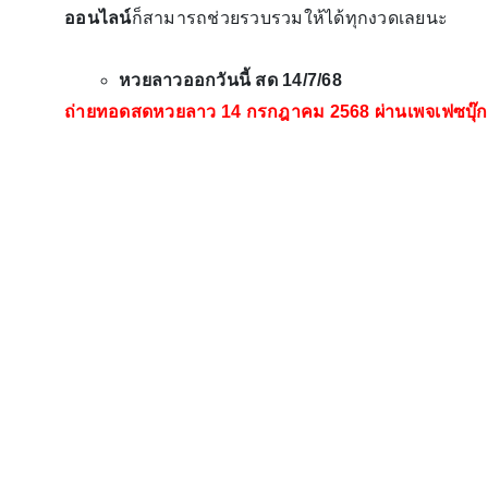
ออนไลน์
ก็สามารถช่วยรวบรวมให้ได้ทุกงวดเลยนะ
หวยลาวออกวันนี้ สด 14/7/68
ถ่ายทอดสดหวยลาว 14 กรกฎาคม 2568 ผ่านเพจเฟซบุ๊ก 