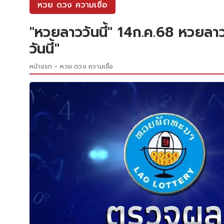
หวย ดวง ความเชื่อ
"หวยลาววันนี้" 14ก.ค.68 หวยล
วันนี้"
หน้าแรก
หวย ดวง ความเชื่อ