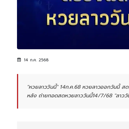
14 ก.ค. 2568
"หวยลาววันนี้" 14ก.ค.68 หวยลาวออกวันนี้
หลัง ถ่ายทอดสดหวยลาววันนี้14/7/68 "ลาววันน