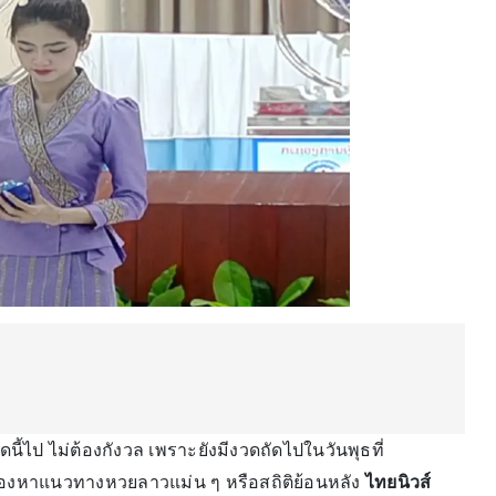
นี้ไป ไม่ต้องกังวล เพราะยังมีงวดถัดไปในวันพุธที่
มองหาแนวทางหวยลาวแม่น ๆ หรือสถิติย้อนหลัง
ไทยนิวส์