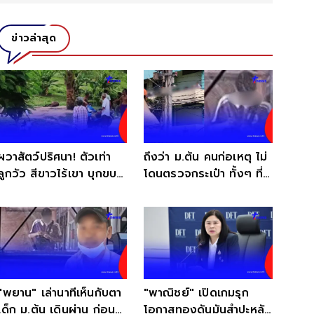
ข่าวล่าสุด
ผวาสัตว์ปริศนา! ตัวเท่า
ถึงว่า ม.ต้น คนก่อเหตุ ไม่
ลูกวัว สีขาวไร้เขา บุกขบ
โดนตรวจกระเป๋า ทั้งๆ ที่มี
วัวถึงคอก
ของอันตราย
"พยาน" เล่านาทีเห็นกับตา
"พาณิชย์" เปิดเกมรุก
เด็ก ม.ต้น เดินผ่าน ก่อน
โอกาสทองดันมันสำปะหลัง