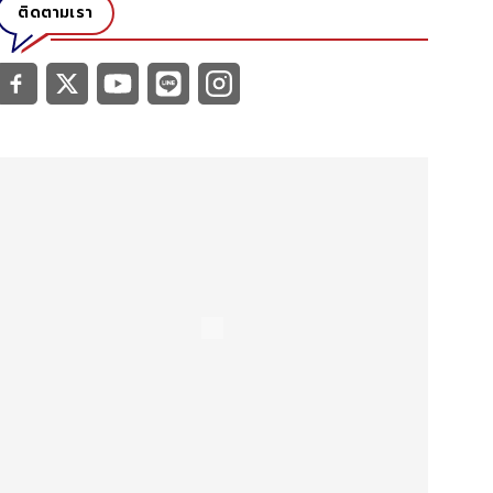
ติดตามเรา