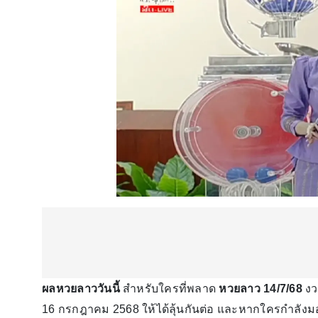
ผลหวยลาววันนี้
สำหรับใครที่พลาด
หวยลาว 14/7/68
งวด
16 กรกฎาคม 2568 ให้ได้ลุ้นกันต่อ และหากใครกำลัง