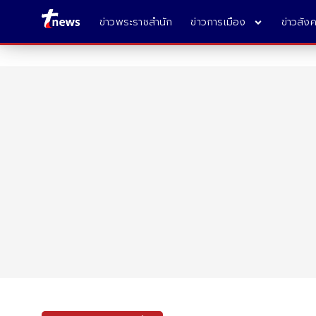
ข่าวพระราชสำนัก
ข่าวการเมือง
ข่าวสัง