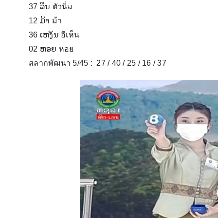
37 ລິ່ນ ตัวนิ่ม
12 ມ້າ ม้า
36 ເຫງັນ อีเห็น
02 ຫອຍ หอย
สลากพัฒนา 5/45 : 27 / 40 / 25 / 16 / 37