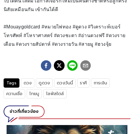
ไปได้คนโสดมีโอกาสเจอรักใหม่เป็นคนต่างชาติหรือลูกครึ่ง
นิสัยเหมือนกัน เข้ากันได้ดี
#Mouaygoldcard #หมวยไพ่ทอง #ดูดวง #วิเคราะห์เบอร์
โทรศัพท์ #โหราศาสตร์ #ดวงชะตา #อ่านดวงฟรี #ดวงราย
เดือน #ดวงรายสัปดาห์ #ดวงรายวัน #สายมู #ฮวงจุ้ย
Tags
ดวง
ดูดวง
ดวงวันนี้
ราศี
การเงิน
ความเชื่อ
ไทยมู
ไลฟ์สไตล์
ข่าวที่เกี่ยวข้อง