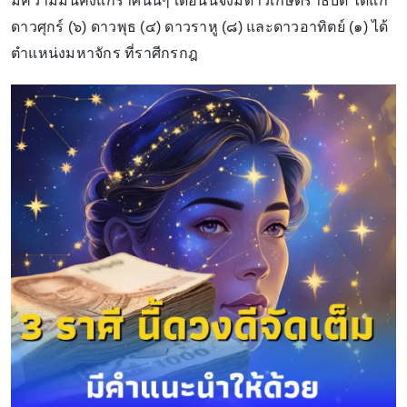
มีความมั่นคงแก่ราศีนั้นๆ เดือนนี้จึงมีดาวเกษตราธิบดี ได้แก่
ดาวศุกร์ (๖) ดาวพุธ (๔) ดาวราหู (๘) และดาวอาทิตย์ (๑) ได้
ตำแหน่งมหาจักร ที่ราศีกรกฎ