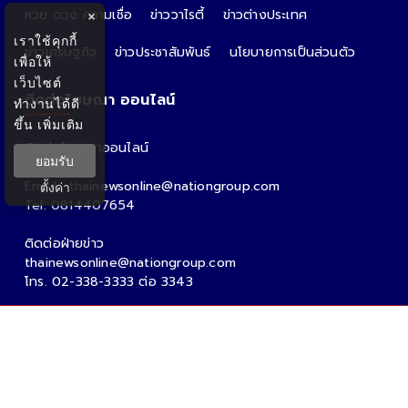
หวย ดวง ความเชื่อ
ข่าววาไรตี้
ข่าวต่างประเทศ
×
เราใช้คุกกี้
ข่าวเศรษฐกิจ
ข่าวประชาสัมพันธ์
นโยบายการเป็นส่วนตัว
เพื่อให้
เว็บไซต์
ติดต่อโฆษณา ออนไลน์
ทำงานได้ดี
ขึ้น
เพิ่มเติม
ติดต่อโฆษณาออนไลน์
ยอมรับ
คุณอ้อ
Email : thainewsonline@nationgroup.com
ตั้งค่า
Tel: 0814407654
ติดต่อฝ่ายข่าว
thainewsonline@nationgroup.com
โทร. 02-338-3333 ต่อ 3343