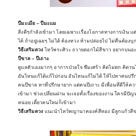
ปีมะเมีย – ปีมะแม
สิ่งดีๆกำลังเข้ามา โดยเฉพาะเรื่องโอกาสทางการเงิน แต
ได้ ถ้าอยู่เฉยๆ ไม่ได้ ต้องทวง ห้ามปล่อยไป ไม่คืนต้
วิธีเสริมดวง
ไหว้พระศิวะ ถวายดอกไม้สีขาว อยากบนอะไ
ปีขาล – ปีเถาะ
ดูแลตัวเองมากๆ อาการป่วยใจ ซึมเศร้า คิดไม่ตก คิด
อันไหนแก้ได้แก้ไปก่อน อันไหนแก้ไม่ได้ ให้ไปหาคนปร
คนปีขาล หาที่ปรึกษายาก แต่คนปีเถาะ มีเพื่อนที่ดีให้คว
เข้ามา ช่วงเปลี่ยนผ่าน จะเจอทั้งเรื่องของงาน ใครมีปัญห
หน่อย เดี๋ยวคนใหม่ก็เข้ามา
วิธีเสริมดวง
แนะนำไหว้พญานาคองค์สีทอง มีลูกแก้วสี