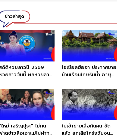
ข่าวล่าสุด
สถิติหวยลาวปี 2569
โซเชียลฮือฮา ประกาศขาย
หวยลาววันนี้ ผลหวยลาว
บ้านเรือนไทยริมน้ำ อายุ
หวยลาวย้อนหลัง หวย
100 ปี โลเคชั่นดัง
ลาว
"ใหม่ เจริญปุระ" ไม่ทน
ไม่เข้าข่าย​เสือกินคน ชัด
ฟาดข่าวลือเอาแม่ไปฝาก
แล้ว ลูกเสือโคร่งวัยซน