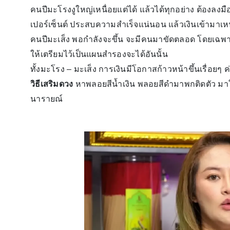
คนปีมะโรงงูใหญ่เหนื่อยแต่ได้ แล้วได้ทุกอย่าง ต้องลงมื
เปอร์เซ็นต์ ประสบความสำเร็จแน่นอน แล้วเงินเข้ามาเ
คนปีมะเส็ง พอกำลังจะขึ้น จะมีคนมาขัดตลอด โดยเฉพ
ให้เตรียมไว้เป็นแผนสำรองจะได้อันนั้น
ทั้งมะโรง – มะเส็ง การเงินมีโอกาสก้าวหน้าขึ้นเรื่อยๆ ค
วิธีเสริมดวง
หาพลอยสีน้ำเงิน พลอยสีดำมาพกติดตัว มาใส
นารายณ์