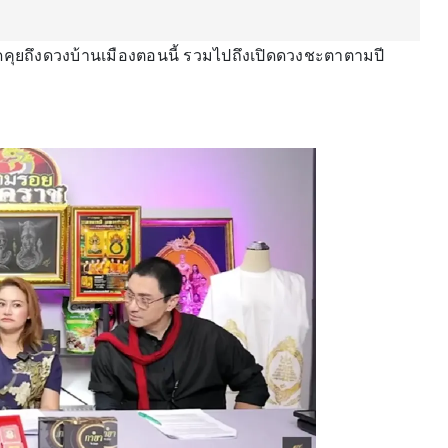
คุยถึงดวงบ้านเมืองตอนนี้ รวมไปถึงเปิดดวงชะตาตามปี