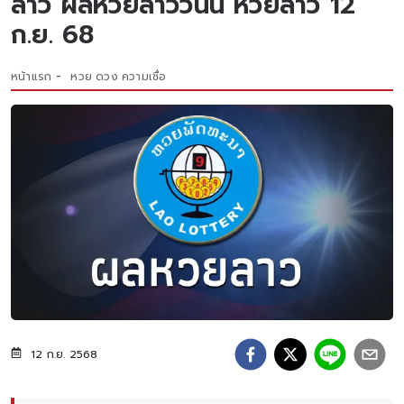
ลาว ผลหวยลาววันนี้ หวยลาว 12
ก.ย. 68
หน้าแรก
หวย ดวง ความเชื่อ
12 ก.ย. 2568