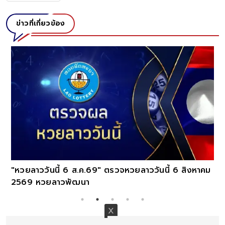
ข่าวที่เกี่ยวข้อง
"หวยลาววันนี้ 6 ส.ค.69" ตรวจหวยลาววันนี้ 6 สิงหาคม
2569 หวยลาวพัฒนา