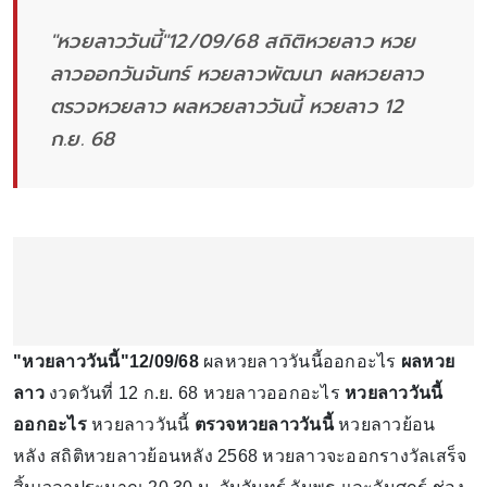
"หวยลาววันนี้"12/09/68 สถิติหวยลาว หวย
ลาวออกวันจันทร์ หวยลาวพัฒนา ผลหวยลาว
ตรวจหวยลาว ผลหวยลาววันนี้ หวยลาว 12
ก.ย. 68
"หวยลาววันนี้"12/09/68
ผลหวยลาววันนี้ออกอะไร
ผลหวย
ลาว
งวดวันที่ 12 ก.ย. 68 หวยลาวออกอะไร
หวยลาววันนี้
ออกอะไร
หวยลาววันนี้
ตรวจหวยลาววันนี้
หวยลาวย้อน
หลัง สถิติหวยลาวย้อนหลัง 2568 หวยลาวจะออกรางวัลเสร็จ