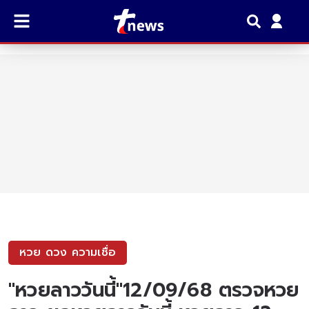
หวย ดวง ความเชื่อ
"หวยลาววันนี้"12/09/68 ตรวจหวย