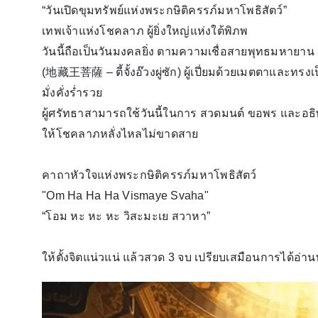
“วันเปิดขุมทรัพย์แห่งพระกษิติครรภ์มหาโพธิสัตว์”
เทพเจ้าแห่งโชคลาภ ผู้ยิ่งใหญ่แห่งใต้พิภพ
วันนี้ถือเป็นวันมงคลยิ่ง ตามความเชื่อสายพุทธมหายาน 
(地藏王菩薩 – ตี้จั้งอ๊วงผู่ซัก) ผู้เปี่ยมด้วยเมตตาแล
มั่งคั่งร่ำรวย
ผู้ศรัทธาสามารถใช้วันนี้ในการ สวดมนต์ ขอพร และอธิษ
ให้โชคลาภหลั่งไหลไม่ขาดสาย
คาถาหัวใจแห่งพระกษิติครรภ์มหาโพธิสัตว์
"Om Ha Ha Ha Vismaye Svaha"
“โอม หะ หะ หะ วิสะมะเย สวาหา”
ให้ตั้งจิตแน่วแน่ แล้วสวด 3 จบ เปรียบเสมือนการได้อ่า