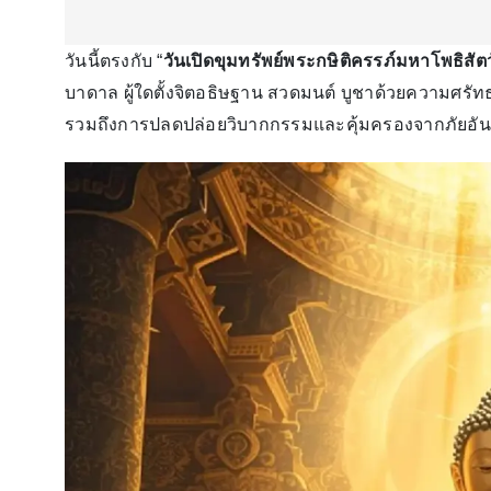
วันนี้ตรงกับ “
วันเปิดขุมทรัพย์พระกษิติครรภ์มหาโพธิสัตว
บาดาล ผู้ใดตั้งจิตอธิษฐาน สวดมนต์ บูชาด้วยความศรัทธา
รวมถึงการปลดปล่อยวิบากกรรมและคุ้มครองจากภัยอั