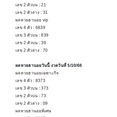
เลข 2 ตัวบน : 21
เลข 2 ตัวล่าง : 31
ผลหวยฮานอย vip
เลข 4 ตัว : 6839
เลข 3 ตัวบน : 839
เลข 2 ตัวบน : 39
เลข 2 ตัวล่าง : 70
ผลหวยฮานอยวันนี้ งวดวันที่ 5/10/68
ผลหวยฮานอยเฉพาะกิจ
เลข 4 ตัว : 8373
เลข 3 ตัวบน : 373
เลข 2 ตัวบน : 73
เลข 2 ตัวล่าง : 09
ผลหวยฮานอยพิเศษ