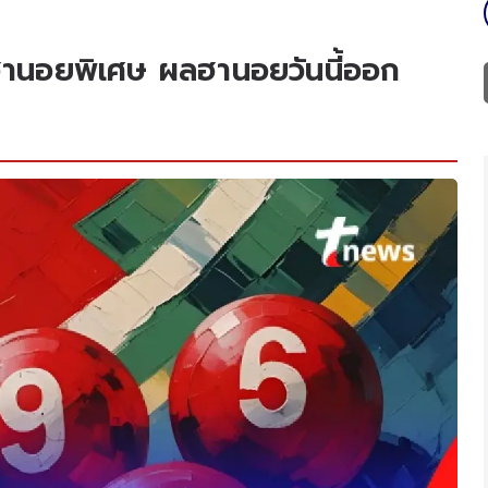
ฮานอยพิเศษ ผลฮานอยวันนี้ออก