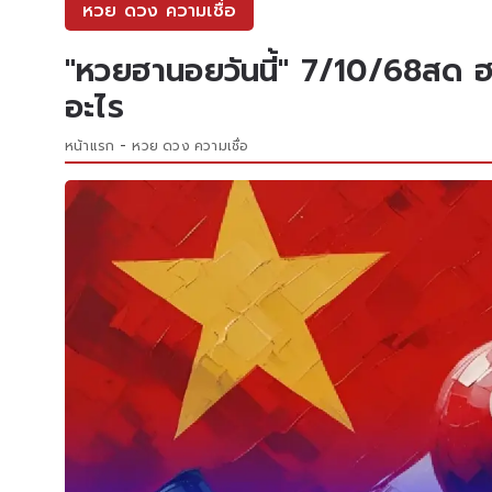
หวย ดวง ความเชื่อ
"หวยฮานอยวันนี้" 7/10/68สด 
อะไร
หน้าแรก
หวย ดวง ความเชื่อ