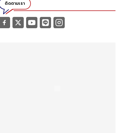
ติดตามเรา