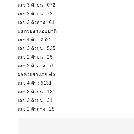
เลข 3 ตัวบน : 072
เลข 2 ตัวบน : 72
เลข 2 ตัวล่าง : 61
ผลหวยฮานอยปกติ
เลข 4 ตัว : 2525
เลข 3 ตัวบน : 525
เลข 2 ตัวบน : 25
เลข 2 ตัวล่าง : 79
ผลหวยฮานอย vip
เลข 4 ตัว : 5131
เลข 3 ตัวบน : 131
เลข 2 ตัวบน : 31
เลข 2 ตัวล่าง : 28