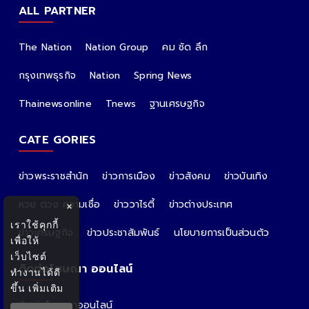
ALL PARTNER
The Nation
Nation Group
คม ชัด ลึก
กรุงเทพธุรกิจ
Nation
Spring News
Thainewsonline
Tnews
ฐานเศรษฐกิจ
CATE GORIES
ข่าวพระราชสำนัก
ข่าวการเมือง
ข่าวสังคม
ข่าวบันเทิง
หวย ดวง ความเชื่อ
ข่าววาไรตี้
ข่าวต่างประเทศ
×
เราใช้คุกกี้
ข่าวเศรษฐกิจ
ข่าวประชาสัมพันธ์
นโยบายการเป็นส่วนตัว
เพื่อให้
เว็บไซต์
ติดต่อโฆษณา ออนไลน์
ทำงานได้ดี
ขึ้น
เพิ่มเติม
ติดต่อโฆษณาออนไลน์