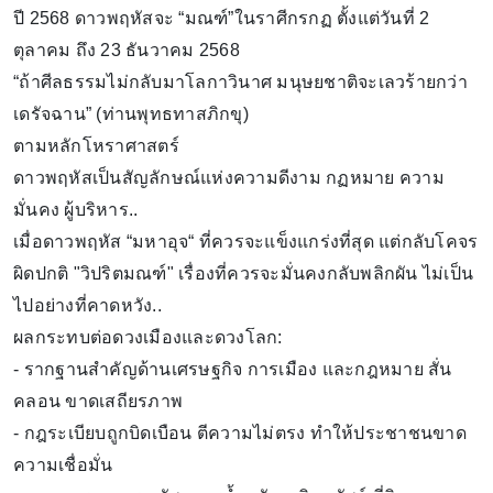
ปี 2568 ดาวพฤหัสจะ “มณฑ์”ในราศีกรกฏ ตั้งแต่วันที่ 2
ตุลาคม ถึง 23 ธันวาคม 2568
“ถ้าศีลธรรมไม่กลับมาโลกาวินาศ มนุษยชาติจะเลวร้ายกว่า
เดรัจฉาน” (ท่านพุทธทาสภิกขุ)
ตามหลักโหราศาสตร์
ดาวพฤหัสเป็นสัญลักษณ์แห่งความดีงาม กฏหมาย ความ
มั่นคง ผู้บริหาร..
เมื่อดาวพฤหัส “มหาอุจ“ ที่ควรจะแข็งแกร่งที่สุด แต่กลับโคจร
ผิดปกติ "วิปริตมณฑ์" เรื่องที่ควรจะมั่นคงกลับพลิกผัน ไม่เป็น
ไปอย่างที่คาดหวัง..
ผลกระทบต่อดวงเมืองและดวงโลก:
- รากฐานสำคัญด้านเศรษฐกิจ การเมือง และกฎหมาย สั่น
คลอน ขาดเสถียรภาพ
- กฎระเบียบถูกบิดเบือน ตีความไม่ตรง ทำให้ประชาชนขาด
ความเชื่อมั่น