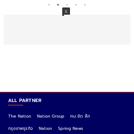
"หมอช้าง" เคาะราศีโชคลาภเด่น มีเซอร์ไพรส์การเงิน
เดือน พ.ค.