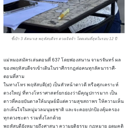
ชี้เป้า 3 ลัคนาเฮ พฤหัสบดีจร ดวงเจิดจ้า โดดเด่นที่สุดในรอบ 12 ปี
แม่หมอสมัครเล่นตอนที่ 637 โดยฟองสนาน จามรจันทร์ ผล
ของพฤหัสบดีจรเข้าเดินในราศีกรกฎต่อคนทุกลัคนาราศี-
ตอนที่สาม
ในทางโหร พฤหัสบดี(๕) เป็นหัวหน้าดาวดี หรือศุภเคราะห์
ดวงใหญ่ ที่ทางโหราศาสตร์ยกย่องว่ามีคุณูปการมาก เป็น
ดาวที่คอยบันดาลให้มนุษย์มีแต่ความสุขสถาพร ให้ความเห็น
อกเห็นใจในหมู่มวลมนุษยชาติ และจะคอยปกป้องคุ้มครอง
ทุกดวงชะตา รวมทั้งโลกด้วย
พฤหัสบดียังหมายถึงศาสนา ความยุติธรรม กฎหมาย อุดมคติ