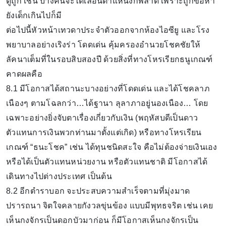
ดูถูก เช่น บางคนจะได้เลื่อนตำแหน่งก็พลาด เพราะถูกข้อหา
ยังเด็กเกินไปก็มี
ต่อไปนี้หัวหน้าเทวดาประจำตัวออกจากห้องไอซียู และโรง
พยาบาลอย่างเริงร่า โดดเด่น คุ้มครองอำนวยโชคชัยให้
ลัคนาเต็มที่ในรอบสิบสองปี ด้วยสิ่งที่ทางโหรเรียกธนูเกณฑ์
คาดผลคือ
8.1 มีโอกาสได้สถานะบางอย่างที่โดดเด่น และได้โชคลาภ
เนืองๆ ตามโฉลกว่า…ได้ฐานา ลุลาภาอยู่นองเนือง… โดย
เฉพาะอย่างยิ่งจับตาเรื่องเกี่ยวกับเงิน (พฤหัสบดีเป็นดาว
ตัวแทนการเงินพวกท่านมาตั้งแต่เกิด) หรือทางโหรเรียน
เกณฑ์ “ธนะโชค” เช่น ได้ทุนชนิดสะใจ คือไม่ต้องจ่ายเงินเอง
หรือได้เป็นตัวแทนหน่วยงาน หรือตัวแทนชาติ มีโอกาสได้
เดินทางไปต่างประเทศ เป็นต้น
8.2 อีกตำราบอก จะประสบความสำเร็จตามที่มุ่งมาด
ปรารถนา จิตใจคลายกังวลขุ่นข้อง แบบมีพุทธจริต เช่น เคย
เห็นกงจักรเป็นดอกบัวมาก่อน ก็มีโอกาสเห็นกงจักรเป็น