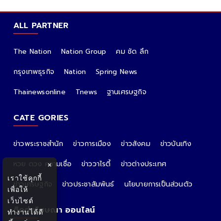
ALL PARTNER
The Nation
Nation Group
คม ชัด ลึก
กรุงเทพธุรกิจ
Nation
Spring News
Thainewsonline
Tnews
ฐานเศรษฐกิจ
CATE GORIES
ข่าวพระราชสำนัก
ข่าวการเมือง
ข่าวสังคม
ข่าวบันเทิง
หวย ดวง ความเชื่อ
ข่าววาไรตี้
ข่าวต่างประเทศ
×
เราใช้คุกกี้
ข่าวเศรษฐกิจ
ข่าวประชาสัมพันธ์
นโยบายการเป็นส่วนตัว
เพื่อให้
เว็บไซต์
ติดต่อโฆษณา ออนไลน์
ทำงานได้ดี