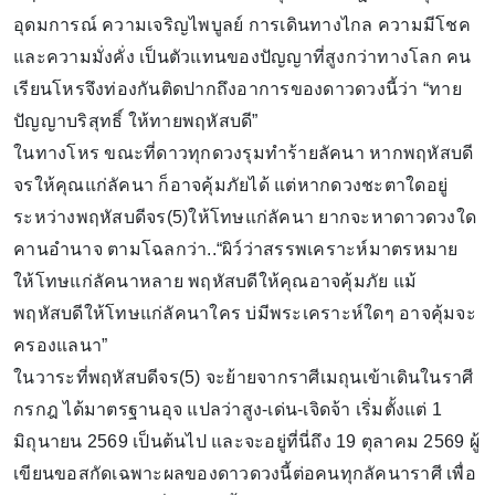
อุดมการณ์ ความเจริญไพบูลย์ การเดินทางไกล ความมีโชค
และความมั่งคั่ง เป็นตัวแทนของปัญญาที่สูงกว่าทางโลก คน
เรียนโหรจึงท่องกันติดปากถึงอาการของดาวดวงนี้ว่า “ทาย
ปัญญาบริสุทธิ์ ให้ทายพฤหัสบดี”
ในทางโหร ขณะที่ดาวทุกดวงรุมทำร้ายลัคนา หากพฤหัสบดี
จรให้คุณแก่ลัคนา ก็อาจคุ้มภัยได้ แต่หากดวงชะตาใดอยู่
ระหว่างพฤหัสบดีจร(5)ให้โทษแก่ลัคนา ยากจะหาดาวดวงใด
คานอำนาจ ตามโฉลกว่า..“ผิว์ว่าสรรพเคราะห์มาตรหมาย
ให้โทษแก่ลัคนาหลาย พฤหัสบดีให้คุณอาจคุ้มภัย แม้
พฤหัสบดีให้โทษแก่ลัคนาใคร บ่มีพระเคราะห์ใดๆ อาจคุ้มจะ
ครองแลนา”
ในวาระที่พฤหัสบดีจร(5) จะย้ายจากราศีเมถุนเข้าเดินในราศี
กรกฎ ได้มาตรฐานอุจ แปลว่าสูง-เด่น-เจิดจ้า เริ่มตั้งแต่ 1
มิถุนายน 2569 เป็นต้นไป และจะอยู่ที่นี่ถึง 19 ตุลาคม 2569 ผู้
เขียนขอสกัดเฉพาะผลของดาวดวงนี้ต่อคนทุกลัคนาราศี เพื่อ