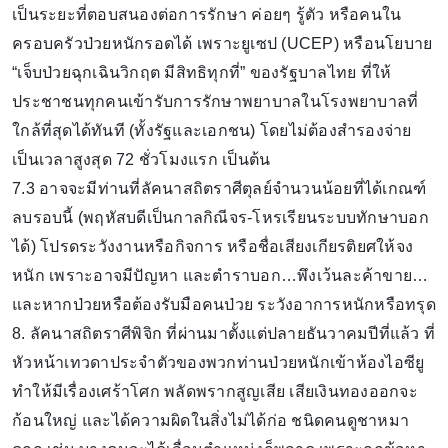
เป็นระยะที่ตอบสนองต่อการรักษา ค่อยๆ รู้ตัว หรือคนใน
ครอบครัวป่วยหนักรอดได้ เพราะยูเซป (UCEP) หรือนโยบาย
“เจ็บป่วยฉุกเฉินวิกฤต มีสิทธิทุกที่” ของรัฐบาลไทย ที่ให้
ประชาชนทุกคนเข้ารับการรักษาพยาบาลในโรงพยาบาลที่
ใกล้ที่สุดได้ทันที (ทั้งรัฐและเอกชน) โดยไม่ต้องสำรองจ่าย
เป็นเวลาสูงสุด 72 ชั่วโมงแรก เป็นต้น
7.3 อาจจะมีท่านที่ลัคนาสถิตราศีตุลย์จำนวนน้อยที่ได้เกณฑ์
ลบรอบนี้ (พฤหัสบดีเป็นกาลกิณีจร-โหรเรียนระบบทักษาบอก
ได้) โปรดระวังงานหรือกิจการ หรือชื่อเสียงเกียรติยศให้จง
หนัก เพราะอาจมีปัญหา และตำราบอก…พึงเว้นละค้าขาย…
และหากป่วยหรือต้องรับมือคนป่วย ระวังอาการหนักหรือทรุด
8. ลัคนาสถิตราศีพิจิก ที่ผ่านมาตั้งแต่ปลายธันวาคมปีที่แล้ว ที่
หัวหน้าเทวดาประจำตัวของพวกท่านป่วยหนักเข้าห้องไอซียู
ทำให้มีเรื่องเศร้าโศก พลัดพรากสูญเสีย เสียเงินทองออกจะ
ก้อนใหญ่ และได้ความผิดในสิ่งไม่ได้ก่อ ชนิดคนดูชาหมา