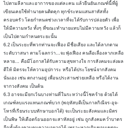
ไปตามลีลาและอาการของแต่ละคน แล้วยืนยันเกณฑ์นี้ที่ผู้
เขียนเคยใช้ทำนายคนติดคุก ทุกข์ระทมแสนสาหัสทั้ง
ครอบครัว โดยกำหนดช่วงเวลาที่จะได้รับการปล่อยตัว เพื่อ
ให้มีความหวัง ทั้งๆ ที่ขณะทำนายแทบไม่มีความหวัง แล้วก็
เป็นไปตามกำหนดระยะนั้น
6.2 เป็นระยะที่พวกท่านจะเฟื่อง มีชื่อเสียง และได้ลาภตาม
ระดับวาสนา ตามโฉลกว่า…จะฟุ่งเฟือง คนลือเลื่องลาภเหลือ
หลาย… คือมีโอกาสได้รับความสุขทางใจ การสังคมจะส่งผล
ดีให้ มิตรจะให้ความอุปการะ หรือได้ประโยชน์จากสังคม
นั่นเอง เช่น ตกงานอยู่ เพื่อนประสานช่วยเหลือ หรือได้งาน
จากวงสังคม เป็นต้น
6.3 อาจจะมียกเว้นบางท่านที่ในระหว่างนี้โชคร้าย ด้วยได้
เกณฑ์ลบแรงแทนเกณฑ์บวก (พฤหัสบดีเป็นกาลกิณีจร-อุจ-
โหรที่เรียนระบบทักษาบอกได้) จะเป็นระยะสังคมและมิตร
เป็นพิษ ให้เดือดร้อนออกจะสาหัสอยู่ เช่น ถูกสังคมคว่ำบาตร
อีกทั้งต้องควบคุมความอยากได้ เพราะหากเกินขอบเขตจะ