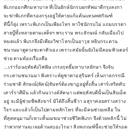
พิเภกออกศึกมหาบาล ที่เป็นยักษ์นักรบยกทัพมาตีกรุงลงกา
จะฆ่าพิเภกที่ครองกรุงอยู่ให้ตายแก้แค้นแทนทศกัณฑ์
ทีนี้ก็ยุ่ง เพราะพิเภกเป็นเพียงโหร หาใช่นักรบไม่ แถมบรรดา
สายบู๊ทั้งหลายตามเสด็จฯ พระราม พระลักษณ์ กลับเมืองไป
หมดแล้ว พิเภกจึงมีเพียงวิชาโหรเป็นอาวุธ หยิบกระดาน
ชนวนมาดูดวงชะตาตัวเอง เพราะสมัยนั้นยังไม่มีคอมพิวเตอร์
ช่วย ตามท้องเรื่องคือ
…เร่าร้อนฤทัยดังไฟพิษ เกรงฤทธิ์มหาบาลยักษา จึงจับ
กระดานชนวนมา พิเคราะห์ดูชาตาอสุรินทร์ เห็นกาลกรรณี
ร่วมชาติ ลักษณ์(ลัคน์)จันทร์ต้องฆาฏอยู่ทั้งสิ้น เสาร์เสริดทับ
เสาร์ราศีมีน แล้วกินนวางค์ลัคนา แต่พฤหัสบดีนั้นเป็นสิบเอ็ด
อยู่ จะมีผู้ช่วยชีพสังขาร์ มิได้ถึงสิ้นชีวา อสุราค่อยสร่างสว่าง
ใจฯ และแล้วก็เป็นไปตามหลักโหร ที่จะมีคนช่วยเหลือ ใน
ที่สุดหนุมานก็เหาะดั้นเมฆมาช่วยชีวิตพิเภก จึงด้วยหลักนี้ ไม่
ว่าพวกท่านจะเจอด้านลบอะไรมา สิงหเกณฑ์นี้จะช่วยให้รอด