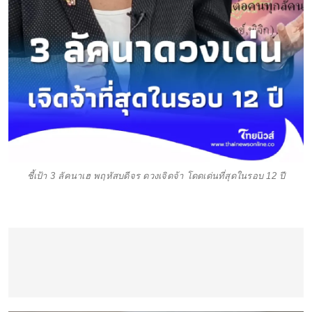
ชี้เป้า 3 ลัคนาเฮ พฤหัสบดีจร ดวงเจิดจ้า โดดเด่นที่สุดในรอบ 12 ปี