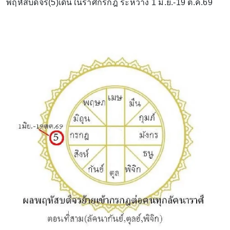
พฤหัสบดีจร(5)เดินในราศีกรกฎ ระหว่าง 1 มิ.ย.-19 ต.ค.69