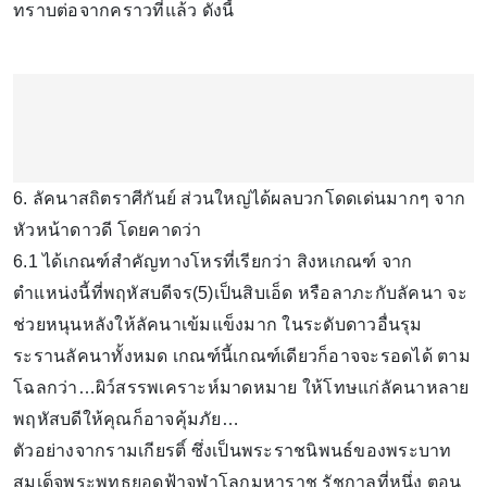
ทราบต่อจากคราวที่แล้ว ดังนี้
6. ลัคนาสถิตราศีกันย์ ส่วนใหญ่ได้ผลบวกโดดเด่นมากๆ จาก
หัวหน้าดาวดี โดยคาดว่า
6.1 ได้เกณฑ์สำคัญทางโหรที่เรียกว่า สิงหเกณฑ์ จาก
ตำแหน่งนี้ที่พฤหัสบดีจร(5)เป็นสิบเอ็ด หรือลาภะกับลัคนา จะ
ช่วยหนุนหลังให้ลัคนาเข้มแข็งมาก ในระดับดาวอื่นรุม
ระรานลัคนาทั้งหมด เกณฑ์นี้เกณฑ์เดียวก็อาจจะรอดได้ ตาม
โฉลกว่า…ผิว์สรรพเคราะห์มาดหมาย ให้โทษแก่ลัคนาหลาย
พฤหัสบดีให้คุณก็อาจคุ้มภัย…
ตัวอย่างจากรามเกียรติ์ ซึ่งเป็นพระราชนิพนธ์ของพระบาท
สมเด็จพระพุทธยอดฟ้าจุฬาโลกมหาราช รัชกาลที่หนึ่ง ตอน