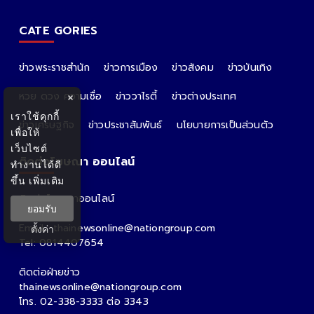
CATE GORIES
ข่าวพระราชสำนัก
ข่าวการเมือง
ข่าวสังคม
ข่าวบันเทิง
หวย ดวง ความเชื่อ
ข่าววาไรตี้
ข่าวต่างประเทศ
×
เราใช้คุกกี้
ข่าวเศรษฐกิจ
ข่าวประชาสัมพันธ์
นโยบายการเป็นส่วนตัว
เพื่อให้
เว็บไซต์
ติดต่อโฆษณา ออนไลน์
ทำงานได้ดี
ขึ้น
เพิ่มเติม
ติดต่อโฆษณาออนไลน์
ยอมรับ
คุณอ้อ
Email : thainewsonline@nationgroup.com
ตั้งค่า
Tel: 0814407654
ติดต่อฝ่ายข่าว
thainewsonline@nationgroup.com
โทร. 02-338-3333 ต่อ 3343