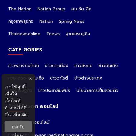
The Nation
Nation Group
คม ชัด ลึก
กรุงเทพธุรกิจ
Nation
Spring News
Thainewsonline
Tnews
ฐานเศรษฐกิจ
CATE GORIES
ข่าวพระราชสำนัก
ข่าวการเมือง
ข่าวสังคม
ข่าวบันเทิง
หวย ดวง ความเชื่อ
ข่าววาไรตี้
ข่าวต่างประเทศ
×
เราใช้คุกกี้
ข่าวเศรษฐกิจ
ข่าวประชาสัมพันธ์
นโยบายการเป็นส่วนตัว
เพื่อให้
เว็บไซต์
ติดต่อโฆษณา ออนไลน์
ทำงานได้ดี
ขึ้น
เพิ่มเติม
ติดต่อโฆษณาออนไลน์
ยอมรับ
คุณอ้อ
Email : thainewsonline@nationgroup.com
ตั้งค่า