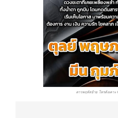
ดาวพฤหัสย้าย โหรดังเคาะ 