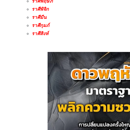
ราศีพฤษภ
ราศีพิจิก
ราศีมีน
ราศีกุมภ์
ราศีสิงห์