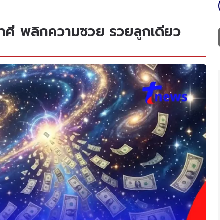
ราศี พลิกความซวย รวยลูกเดียว