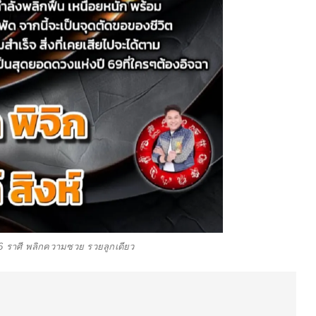
6 ราศี พลิกความซวย รวยลูกเดียว