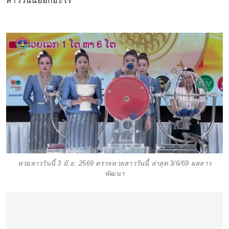
ลาววันนี้ออกอะไร
หวยลาววันนี้ 3 มิ.ย. 2569 ตรวจหวยลาววันนี้ ล่าสุด 3/6/69 ผลลาว
พัฒนา