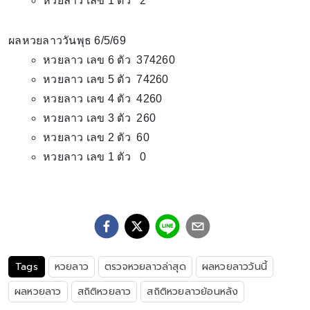
หวยลาว เลข 1 ตัว 2
ผลหวยลาววันพุธ 6/5/69
หวยลาว เลข 6 ตัว 374260
หวยลาว เลข 5 ตัว 74260
หวยลาว เลข 4 ตัว 4260
หวยลาว เลข 3 ตัว 260
หวยลาว เลข 2 ตัว 60
หวยลาว เลข 1 ตัว 0
Tags
หวยลาว
ตรวจหวยลาวล่าสุด
ผลหวยลาววันนี้
ผลหวยลาว
สถิติหวยลาว
สถิติหวยลาวย้อนหลัง