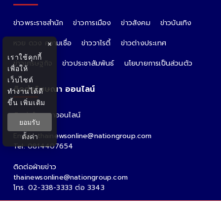
ข่าวพระราชสำนัก
ข่าวการเมือง
ข่าวสังคม
ข่าวบันเทิง
หวย ดวง ความเชื่อ
ข่าววาไรตี้
ข่าวต่างประเทศ
×
เราใช้คุกกี้
ข่าวเศรษฐกิจ
ข่าวประชาสัมพันธ์
นโยบายการเป็นส่วนตัว
เพื่อให้
เว็บไซต์
ติดต่อโฆษณา ออนไลน์
ทำงานได้ดี
ขึ้น
เพิ่มเติม
ติดต่อโฆษณาออนไลน์
ยอมรับ
คุณอ้อ
Email : thainewsonline@nationgroup.com
ตั้งค่า
Tel: 0814407654
ติดต่อฝ่ายข่าว
thainewsonline@nationgroup.com
โทร. 02-338-3333 ต่อ 3343