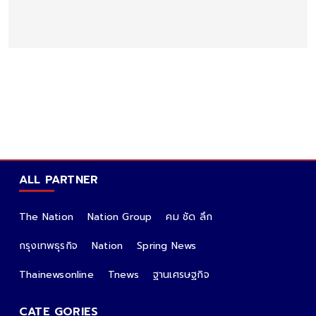
ALL PARTNER
The Nation
Nation Group
คม ชัด ลึก
กรุงเทพธุรกิจ
Nation
Spring News
Thainewsonline
Tnews
ฐานเศรษฐกิจ
CATE GORIES