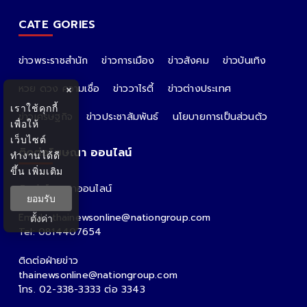
CATE GORIES
ข่าวพระราชสำนัก
ข่าวการเมือง
ข่าวสังคม
ข่าวบันเทิง
หวย ดวง ความเชื่อ
ข่าววาไรตี้
ข่าวต่างประเทศ
×
เราใช้คุกกี้
ข่าวเศรษฐกิจ
ข่าวประชาสัมพันธ์
นโยบายการเป็นส่วนตัว
เพื่อให้
เว็บไซต์
ติดต่อโฆษณา ออนไลน์
ทำงานได้ดี
ขึ้น
เพิ่มเติม
ติดต่อโฆษณาออนไลน์
ยอมรับ
คุณอ้อ
Email : thainewsonline@nationgroup.com
ตั้งค่า
Tel: 0814407654
ติดต่อฝ่ายข่าว
thainewsonline@nationgroup.com
โทร. 02-338-3333 ต่อ 3343