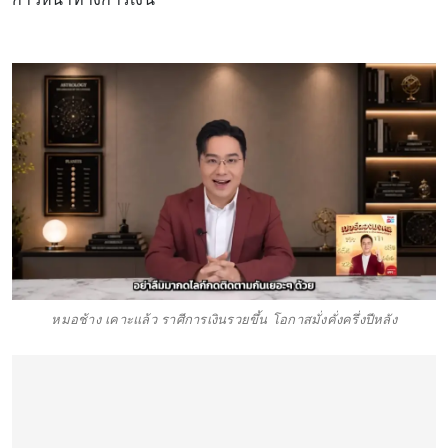
หมอช้าง เคาะแล้ว ราศีการเงินรวยขึ้น โอกาสมั่งคั่งครึ่งปีหลัง